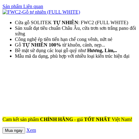
Sản phẩm Liên quan
Cửa gỗ SOLITEK
TỰ NHIÊN
: FWC2 (FULL WHITE)
Sản xuất đạt tiêu chuẩn Châu Âu, cửa trơn sơn trắng pano đối
xứng
Công nghệ ép tiên tiến hạn chế cong vênh, nứt nẻ
Gỗ
TỰ NHIÊN 100%
từ khuôn, cánh, nẹp...
Bề mặt sử dụng các loại gỗ quý như
Hương, Lim,..
Mẫu mã đa dạng, phù hợp với nhiều loại kiến trúc hiện đại
Cam kết sản phẩm
CHÍNH HÃNG
- giá
TỐT NHẤT
Việt Nam!
Xem
Mua ngay