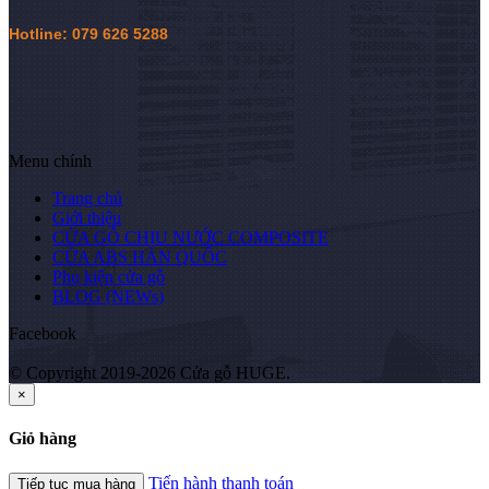
Hotline: 079 626 5288
Menu chính
Trang chủ
Giới thiệu
CỬA GỖ CHỊU NƯỚC COMPOSITE
CỬA ABS HÀN QUỐC
Phụ kiện cửa gỗ
BLOG (NEWs)
Facebook
© Copyright 2019-2026 Cửa gỗ HUGE.
×
Giỏ hàng
Tiến hành thanh toán
Tiếp tục mua hàng