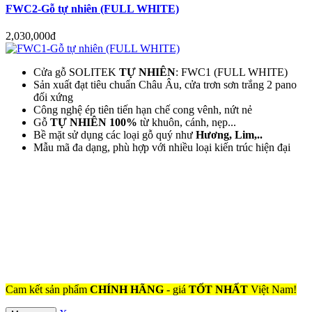
FWC2-Gỗ tự nhiên (FULL WHITE)
2,030,000đ
Cửa gỗ SOLITEK
TỰ NHIÊN
: FWC1 (FULL WHITE)
Sản xuất đạt tiêu chuẩn Châu Âu, cửa trơn sơn trắng 2 pano
đối xứng
Công nghệ ép tiên tiến hạn chế cong vênh, nứt nẻ
Gỗ
TỰ NHIÊN 100%
từ khuôn, cánh, nẹp...
Bề mặt sử dụng các loại gỗ quý như
Hương, Lim,..
Mẫu mã đa dạng, phù hợp với nhiều loại kiến trúc hiện đại
Cam kết sản phẩm
CHÍNH HÃNG
- giá
TỐT NHẤT
Việt Nam!