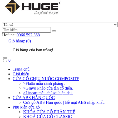
Hotline:
0966 592 368
Giỏ hàng:
(
0
)
Giỏ hàng của bạn trống!
0
Trang chủ
Giới thiệu
CỬA GỖ CHỊU NƯỚC COMPOSITE
>Flatta mẫu cánh phẳng .
>Gravo Phào cửa tân cổ điển.
>Lineart mẫu chỉ soi hiện đại.
CỬA ABS HÀN QUỐC
Cửa gỗ ABS Hàn quốc | Bề mặt ABS nhập khẩu
Phụ kiện cửa gỗ
KHÓA CỬA GỖ PHÂN THỂ
KHOÁ CỬA GỖ CLASSIC