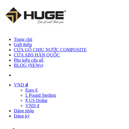
Trang chủ
Giới thiệu
CỬA GỖ CHỊU NƯỚC COMPOSITE
CỬA ABS HÀN QUỐC
Phụ kiện cửa gỗ
BLOG (NEWs)
VND
đ
Euro €
£ Pound Sterling
$ US Dollar
VND đ
Đăng nhập
Đăng ký