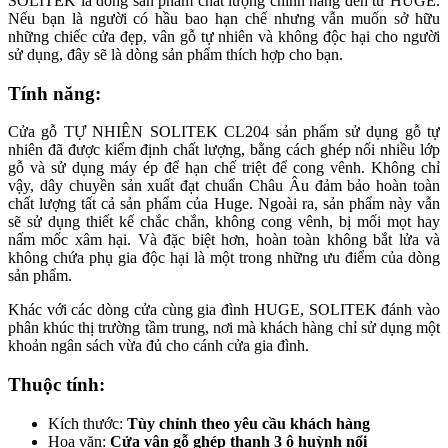
SOLITEK là dòng sản phẩm chất lượng chính hãng đến từ HUGE.
Nếu bạn là người có hầu bao hạn chế nhưng vẫn muốn sở hữu
những chiếc cửa đẹp, vân gỗ tự nhiên và không độc hại cho người
sử dụng, đây sẽ là dòng sản phẩm thích hợp cho bạn.
Tính năng:
Cửa gỗ TỰ NHIÊN SOLITEK CL204 sản phẩm sử dụng gỗ tự
nhiên đã được kiểm định chất lượng, bằng cách ghép nối nhiều lớp
gỗ và sử dụng máy ép để hạn chế triệt để cong vênh. Không chỉ
vậy, dây chuyền sản xuất đạt chuẩn Châu Âu đảm bảo hoàn toàn
chất lượng tất cả sản phẩm của Huge. Ngoài ra, sản phẩm này vẫn
sẽ sử dụng thiết kế chắc chắn, không cong vênh, bị mối mọt hay
nấm mốc xâm hại. Và đặc biệt hơn, hoàn toàn không bắt lửa và
không chứa phụ gia độc hại là một trong những ưu điểm của dòng
sản phẩm.
Khác với các dòng cửa cùng gia đình HUGE, SOLITEK đánh vào
phân khúc thị trường tầm trung, nơi mà khách hàng chỉ sử dụng một
khoản ngân sách vừa đủ cho cánh cửa gia đình.
Thuộc tính:
Kích thước:
Tùy chỉnh theo yêu cầu khách hàng
Hoa văn:
Cửa vân gỗ ghép thanh 3 ô huỳnh nổi