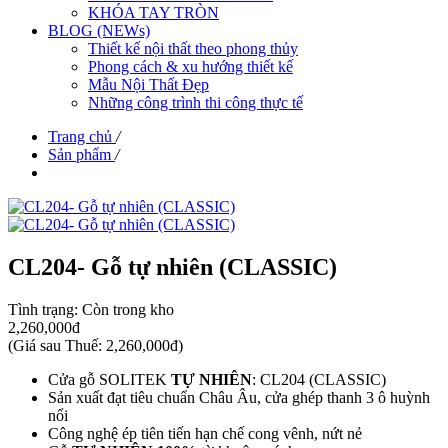
KHÓA TAY TRÒN
BLOG (NEWs)
Thiết kế nội thất theo phong thủy
Phong cách & xu hướng thiết kế
Mẫu Nội Thất Đẹp
Những công trình thi công thực tế
Trang chủ
/
Sản phẩm
/
CL204- Gỗ tự nhiên (CLASSIC)
Tình trạng:
Còn trong kho
2,260,000đ
(
Giá sau Thuế: 2,260,000đ
)
Cửa gỗ SOLITEK
TỰ NHIÊN
: CL204 (CLASSIC)
Sản xuất đạt tiêu chuẩn Châu Âu, cửa ghép thanh 3 ô huỳnh
nổi
Công nghệ ép tiên tiến hạn chế cong vênh, nứt nẻ