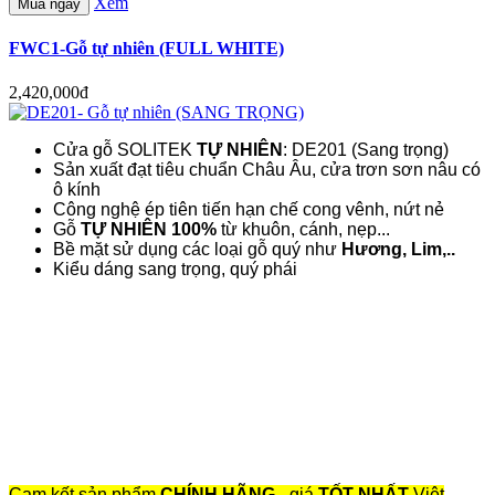
Xem
Mua ngay
FWC1-Gỗ tự nhiên (FULL WHITE)
2,420,000đ
Cửa gỗ SOLITEK
TỰ NHIÊN
: DE201 (Sang trọng)
Sản xuất đạt tiêu chuẩn Châu Âu, cửa trơn sơn nâu có
ô kính
Công nghệ ép tiên tiến hạn chế cong vênh, nứt nẻ
Gỗ
TỰ NHIÊN 100%
từ khuôn, cánh, nẹp...
Bề mặt sử dụng các loại gỗ quý như
Hương, Lim,..
Kiểu dáng sang trọng, quý phái
Cam kết sản phẩm
CHÍNH HÃNG
- giá
TỐT NHẤT
Việt