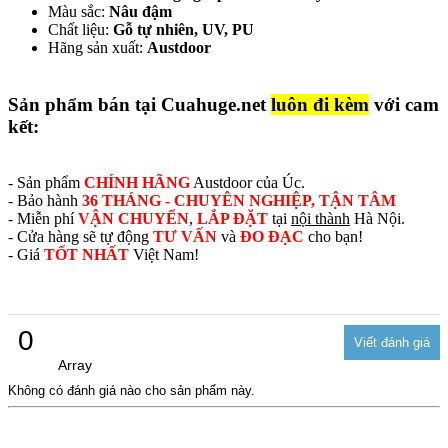
Màu sắc:
Nâu đậm
Chất liệu:
Gỗ tự nhiên, UV, PU
Hãng sản xuất:
Austdoor
Sản phẩm bán tại Cuahuge.net
luôn đi kèm
với cam
kết:
- Sản phẩm
CHÍNH HÃNG
Austdoor của Úc.
- Bảo hành
36 THÁNG - CHUYÊN NGHIỆP, TẬN TÂM
- Miễn phí
VẬN CHUYỂN
,
LẮP ĐẶT
tại
nội thành
Hà Nội.
- Cửa hàng sẽ tự động
TƯ VẤN
và
ĐO ĐẠC
cho bạn!
- Giá
TỐT NHẤT
Việt Nam!
0
Array
Không có đánh giá nào cho sản phẩm này.