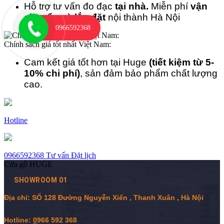
Hỗ trợ tư vấn đo đạc
tại nhà.
Miễn phí
vận
chuyển và lắp đặt
nội thành Hà Nội
0966592368
Chính sách giá tốt nhất Việt Nam:
Cam kết giá tốt hơn tại Huge
(tiết kiệm từ 5-
10% chi phí)
, sản đảm bảo phẩm chất lượng
cao.
Hotline
0966592368
Tư vấn
Đặt lịch
Cửa gỗ HUGE
SHOWROOM 01
Địa chỉ: SỐ 128 Đường Nguyễn Xiển , Thanh Xuân , Hà Nội
Hotline:
0
966 592 368