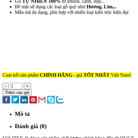
Gỗ
TỰ NHIÊN 100%
từ khuôn, cánh, nẹp...
Bề mặt sử dụng các loại gỗ quý như
Hương, Lim,..
Mẫu mã đa dạng, phù hợp với nhiều loại kiến trúc hiện đại
Cam kết sản phẩm
CHÍNH HÃNG
- giá
TỐT NHẤT
Việt Nam!
-
+
Thêm vào giỏ
Mô tả
Đánh giá (0)