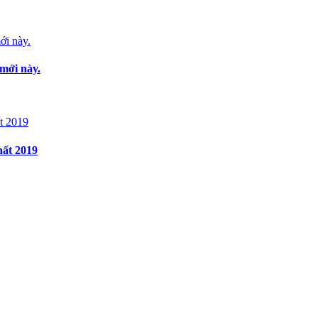
 mới này.
hất 2019