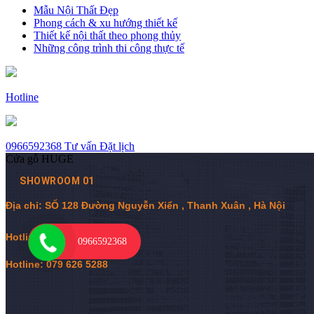
Mẫu Nội Thất Đẹp
Phong cách & xu hướng thiết kế
Thiết kế nội thất theo phong thủy
Những công trình thi công thực tế
Hotline
0966592368
Tư vấn
Đặt lịch
Cửa gỗ HUGE
SHOWROOM 01
Địa chỉ: SỐ 128 Đường Nguyễn Xiển , Thanh Xuân , Hà Nội
Hotline:
0
966 592 368
0966592368
Hotline: 079 626 5288