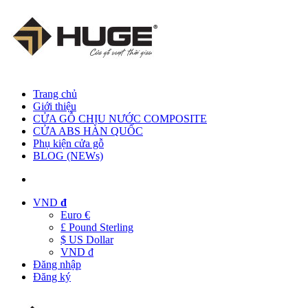
Trang chủ
Giới thiệu
CỬA GỖ CHỊU NƯỚC COMPOSITE
CỬA ABS HÀN QUỐC
Phụ kiện cửa gỗ
BLOG (NEWs)
VND
đ
Euro €
£ Pound Sterling
$ US Dollar
VND đ
Đăng nhập
Đăng ký