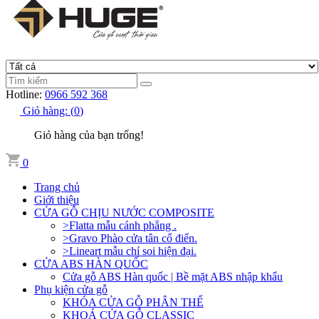
Hotline:
0966 592 368
Giỏ hàng:
(
0
)
Giỏ hàng của bạn trống!
0
Trang chủ
Giới thiệu
CỬA GỖ CHỊU NƯỚC COMPOSITE
>Flatta mẫu cánh phẳng .
>Gravo Phào cửa tân cổ điển.
>Lineart mẫu chỉ soi hiện đại.
CỬA ABS HÀN QUỐC
Cửa gỗ ABS Hàn quốc | Bề mặt ABS nhập khẩu
Phụ kiện cửa gỗ
KHÓA CỬA GỖ PHÂN THỂ
KHOÁ CỬA GỖ CLASSIC