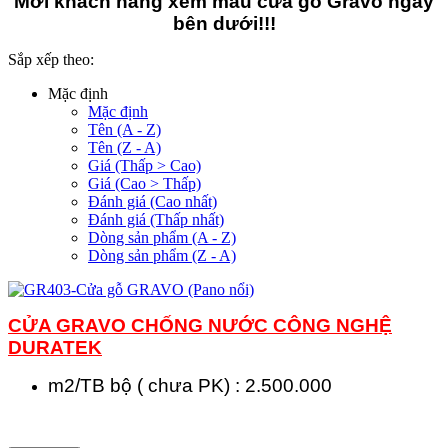
Mời khách hàng xem mẫu cửa gỗ Gravo ngay
bên dưới!!!
Sắp xếp theo:
Mặc định
Mặc định
Tên (A - Z)
Tên (Z - A)
Giá (Thấp > Cao)
Giá (Cao > Thấp)
Đánh giá (Cao nhất)
Đánh giá (Thấp nhất)
Dòng sản phẩm (A - Z)
Dòng sản phẩm (Z - A)
CỬA GRAVO CHỐNG NƯỚC CÔNG NGHỆ
DURATEK
m2/TB bộ ( chưa PK) : 2.500.000