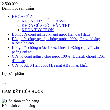
2,500,000đ
Danh mục sản phẩm
KHÓA CỬA
KHOÁ CỬA GỖ CLASSIC
KHÓA CỬA GỖ PHÂN THỂ
KHÓA TAY TRÒN
Dòng cửa công nghiệp kháng nước hiện đại | flatta
Dòng cửa công nghiệp chống nước 100% | Gravo kháng
nước đỉnh cao
Dòng cửa chống nước 100% Lineart | Đẳng cấp với vân
phẳng chỉ soi
Cửa gỗ công nghiệp chịu nước 100% | Duratek chống nước
đỉnh cao
Cửa gỗ ABS Hàn quốc | Bề mặt ABS nhập khẩu
Lọc sản phẩm
CAM KẾT CỦA HUGE
Bảo hành chính hãng