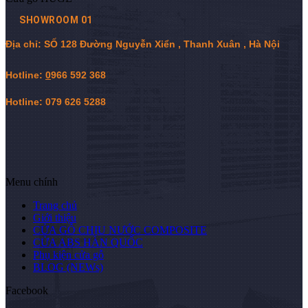
SHOWROOM 01
Địa chỉ: SỐ 128 Đường Nguyễn Xiển , Thanh Xuân , Hà Nội
Hotline:
0
966 592 368
Hotline: 079 626 5288
Menu chính
Trang chủ
Giới thiệu
CỬA GỖ CHỊU NƯỚC COMPOSITE
CỬA ABS HÀN QUỐC
Phụ kiện cửa gỗ
BLOG (NEWs)
Facebook