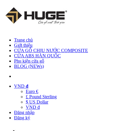
Trang chủ
Giới thiệu
CỬA GỖ CHỊU NƯỚC COMPOSITE
CỬA ABS HÀN QUỐC
Phụ kiện cửa gỗ
BLOG (NEWs)
VND
đ
Euro €
£ Pound Sterling
$ US Dollar
VND đ
Đăng nhập
Đăng ký