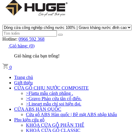
Hotline:
0966 592 368
Giỏ hàng:
(
0
)
Giỏ hàng của bạn trống!
0
Trang chủ
Giới thiệu
CỬA GỖ CHỊU NƯỚC COMPOSITE
>Flatta mẫu cánh phẳng .
>Gravo Phào cửa tân cổ điển.
>Lineart mẫu chỉ soi hiện đại.
CỬA ABS HÀN QUỐC
Cửa gỗ ABS Hàn quốc | Bề mặt ABS nhập khẩu
Phụ kiện cửa gỗ
KHÓA CỬA GỖ PHÂN THỂ
KHOÁ CỬA GỖ CLASSIC