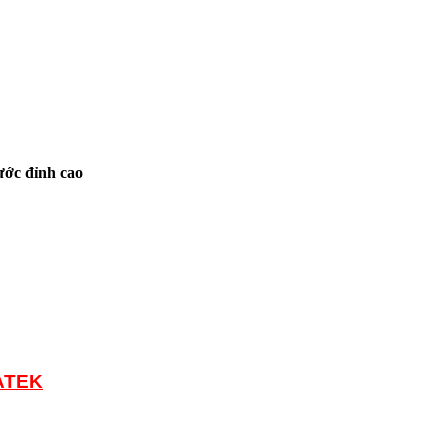
ớc đỉnh cao
ATEK