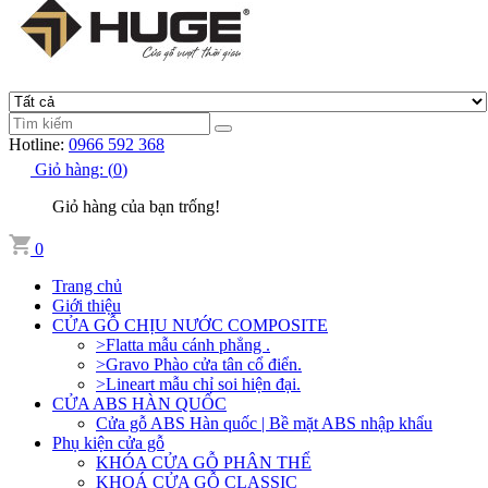
Hotline:
0966 592 368
Giỏ hàng:
(
0
)
Giỏ hàng của bạn trống!
0
Trang chủ
Giới thiệu
CỬA GỖ CHỊU NƯỚC COMPOSITE
>Flatta mẫu cánh phẳng .
>Gravo Phào cửa tân cổ điển.
>Lineart mẫu chỉ soi hiện đại.
CỬA ABS HÀN QUỐC
Cửa gỗ ABS Hàn quốc | Bề mặt ABS nhập khẩu
Phụ kiện cửa gỗ
KHÓA CỬA GỖ PHÂN THỂ
KHOÁ CỬA GỖ CLASSIC