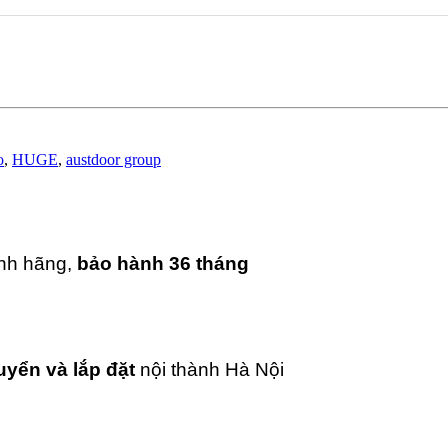
o
,
HUGE
,
austdoor group
ính hãng,
bảo hành 36 tháng
uyển và lắp đặt
nội thành Hà Nội