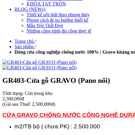
KHÓA TAY TRÒN
BLOG (NEWs)
Thiết kế nội thất theo phong thủy
Phong cách & xu hướng thiết kế
Mẫu Nội Thất Đẹp
Những công trình thi công thực tế
Trang chủ
/
Sản phẩm
/
Dòng cửa công nghiệp chống nước 100% | Gravo kháng nư
GR403-Cửa gỗ GRAVO (Pano nổi)
Tình trạng:
Còn trong kho
2,500,000đ
(
Giá sau Thuế: 2,500,000đ
)
CỬA GRAVO CHỐNG NƯỚC CÔNG NGHỆ DUR
m2/TB bộ ( chưa PK) : 2.500.000