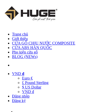
Trang chủ
Giới thiệu
CỬA GỖ CHỊU NƯỚC COMPOSITE
CỬA ABS HÀN QUỐC
Phụ kiện cửa gỗ
BLOG (NEWs)
VND
đ
Euro €
£ Pound Sterling
$ US Dollar
VND đ
Đăng nhập
Đăng ký