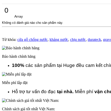
0
Array
Không có đánh giá nào cho sản phẩm này.
Từ khóa:
cửa gỗ chống nước
,
kháng nước
,
chịu nước
,
durateck
,
grav
Bảo hành chính hãng
100%
các sản phẩm tại Huge đều cam kết ch
Miễn phí lắp đặt
Hỗ trợ tư vấn đo đạc
tại nhà.
Miễn phí
vận ch
Chính sách giá tốt nhất Việt Nam: