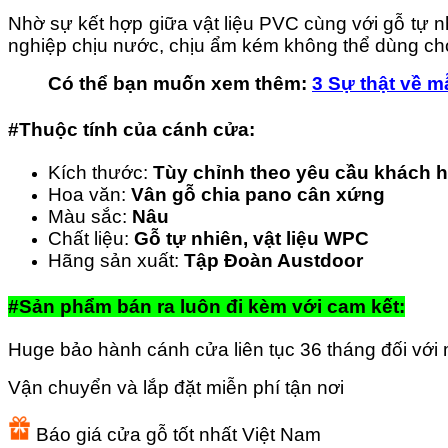
Nhờ sự kết hợp giữa vật liệu PVC cùng với gỗ tự 
nghiệp chịu nước, chịu ẩm kém không thể dùng ch
Có thể bạn muốn xem thêm:
3 Sự thật về 
#Thuộc tính của cánh cửa:
Kích thước:
Tùy chỉnh theo yêu cầu khách 
Hoa văn:
Vân gỗ chia pano cân xứng
Màu sắc:
Nâu
Chất liệu:
Gỗ tự nhiên, vật liệu WPC
Hãng sản xuất:
Tập Đoàn Austdoor
#Sản phẩm bán ra luôn đi kèm với cam kết:
Huge bảo hành cánh cửa liên tục 36 tháng đối với
Vận chuyển và lắp đặt miễn phí tận nơi
Báo giá cửa gỗ tốt nhất Việt Nam