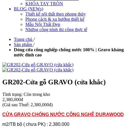
KHÓA TAY TRÒN
BLOG (NEWs)
Thiết kế nội thất theo phong thủy
Phong cách & xu hướng thiết kế
Mẫu Nội Thất Đẹp
Những công trình thi công thực tế
Trang chủ
/
Sản phẩm
/
Dòng cửa công nghiệp chống nước 100% | Gravo kháng
nước đỉnh cao
GR202-Cửa gỗ GRAVO (cửa khắc)
Tình trạng:
Còn trong kho
2,380,000đ
(
Giá sau Thuế: 2,380,000đ
)
CỬA GRAVO CHỐNG NƯỚC CÔNG NGHỆ DURAWOOD
m2/TB bộ ( chưa PK) : 2.380.000