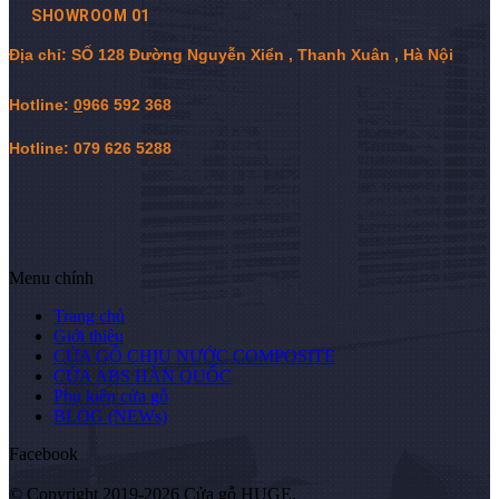
SHOWROOM 01
Địa chỉ: SỐ 128 Đường Nguyễn Xiển , Thanh Xuân , Hà Nội
Hotline:
0
966 592 368
Hotline: 079 626 5288
Menu chính
Trang chủ
Giới thiệu
CỬA GỖ CHỊU NƯỚC COMPOSITE
CỬA ABS HÀN QUỐC
Phụ kiện cửa gỗ
BLOG (NEWs)
Facebook
© Copyright 2019-2026 Cửa gỗ HUGE.