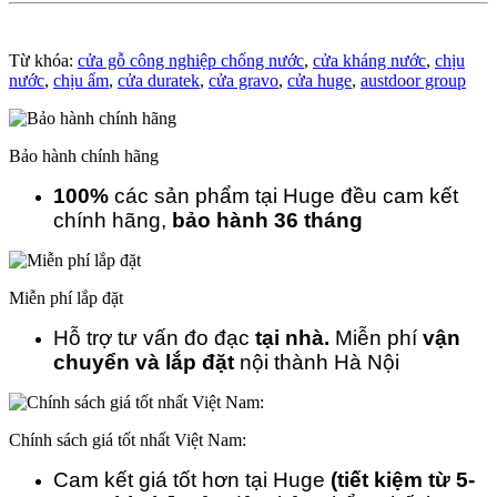
Từ khóa:
cửa gỗ công nghiệp chống nước
,
cửa kháng nước
,
chịu
nước
,
chịu ẩm
,
cửa duratek
,
cửa gravo
,
cửa huge
,
austdoor group
Bảo hành chính hãng
100%
các sản phẩm tại Huge đều cam kết
chính hãng,
bảo hành 36 tháng
Miễn phí lắp đặt
Hỗ trợ tư vấn đo đạc
tại nhà.
Miễn phí
vận
chuyển và lắp đặt
nội thành Hà Nội
Chính sách giá tốt nhất Việt Nam:
Cam kết giá tốt hơn tại Huge
(tiết kiệm từ 5-