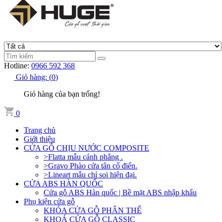
Hotline:
0966 592 368
Giỏ hàng:
(
0
)
Giỏ hàng của bạn trống!
0
Trang chủ
Giới thiệu
CỬA GỖ CHỊU NƯỚC COMPOSITE
>Flatta mẫu cánh phẳng .
>Gravo Phào cửa tân cổ điển.
>Lineart mẫu chỉ soi hiện đại.
CỬA ABS HÀN QUỐC
Cửa gỗ ABS Hàn quốc | Bề mặt ABS nhập khẩu
Phụ kiện cửa gỗ
KHÓA CỬA GỖ PHÂN THỂ
KHOÁ CỬA GỖ CLASSIC