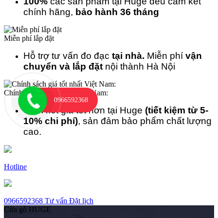
100%
các sản phẩm tại Huge đều cam kết
chính hãng,
bảo hành 36 tháng
Miễn phí lắp đặt
Hỗ trợ tư vấn đo đạc
tại nhà.
Miễn phí
vận
chuyển và lắp đặt
nội thành Hà Nội
Chính sách giá tốt nhất Việt Nam:
0966592368
Cam kết giá tốt hơn tại Huge
(tiết kiệm từ 5-
10% chi phí)
, sản đảm bảo phẩm chất lượng
cao.
Hotline
0966592368
Tư vấn
Đặt lịch
Cửa gỗ HUGE