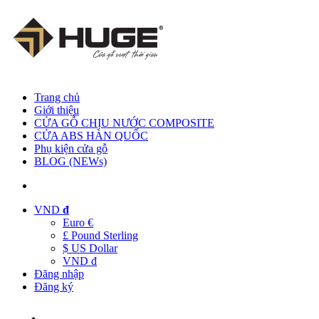
Trang chủ
Giới thiệu
CỬA GỖ CHỊU NƯỚC COMPOSITE
CỬA ABS HÀN QUỐC
Phụ kiện cửa gỗ
BLOG (NEWs)
VND
đ
Euro €
£ Pound Sterling
$ US Dollar
VND đ
Đăng nhập
Đăng ký