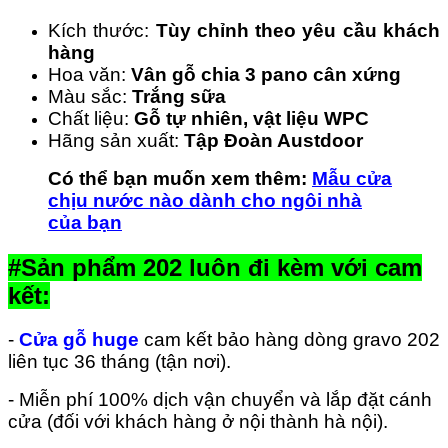
Kích thước:
Tùy chỉnh theo yêu cầu khách
hàng
Hoa văn:
Vân gỗ chia 3 pano cân xứng
Màu sắc:
Trắng sữa
Chất liệu:
Gỗ tự nhiên, vật liệu WPC
Hãng sản xuất:
Tập Đoàn Austdoor
Có thể bạn muốn xem thêm:
Mẫu cửa
chịu nước nào dành cho ngôi nhà
của bạn
#Sản phẩm 202 luôn đi kèm với cam
kết:
-
Cửa gỗ huge
cam kết bảo hàng dòng gravo 202
liên tục 36 tháng (tận nơi).
- Miễn phí 100% dịch vận chuyển và lắp đặt cánh
cửa (đối với khách hàng ở nội thành hà nội).