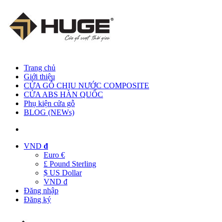
Trang chủ
Giới thiệu
CỬA GỖ CHỊU NƯỚC COMPOSITE
CỬA ABS HÀN QUỐC
Phụ kiện cửa gỗ
BLOG (NEWs)
VND
đ
Euro €
£ Pound Sterling
$ US Dollar
VND đ
Đăng nhập
Đăng ký