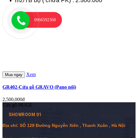
m2/TB bộ ( chưa PK) : 2.500.000
0966592368
Xem
Mua ngay
GR402-Cửa gỗ GRAVO (Pano nổi)
2,500,000đ
Cửa gỗ HUGE
SHOWROOM 01
Địa chỉ: SỐ 128 Đường Nguyễn Xiển , Thanh Xuân , Hà Nội