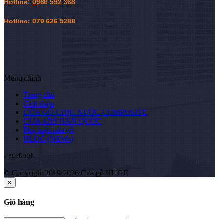
Hotline:
0
966 592 368
Hotline: 079 626 5288
Menu chính
Trang chủ
Giới thiệu
CỬA GỖ CHỊU NƯỚC COMPOSITE
CỬA ABS HÀN QUỐC
Phụ kiện cửa gỗ
BLOG (NEWs)
Facebook
© Copyright 2019-2026 Cửa gỗ HUGE.
×
Giỏ hàng