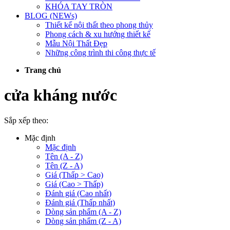
KHÓA TAY TRÒN
BLOG (NEWs)
Thiết kế nội thất theo phong thủy
Phong cách & xu hướng thiết kế
Mẫu Nội Thất Đẹp
Những công trình thi công thực tế
Trang chủ
cửa kháng nước
Sắp xếp theo:
Mặc định
Mặc định
Tên (A - Z)
Tên (Z - A)
Giá (Thấp > Cao)
Giá (Cao > Thấp)
Đánh giá (Cao nhất)
Đánh giá (Thấp nhất)
Dòng sản phẩm (A - Z)
Dòng sản phẩm (Z - A)