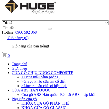
Hotline:
0966 592 368
Giỏ hàng:
(
0
)
Giỏ hàng của bạn trống!
0
Trang chủ
Giới thiệu
CỬA GỖ CHỊU NƯỚC COMPOSITE
>Flatta mẫu cánh phẳng .
>Gravo Phào cửa tân cổ điển.
>Lineart mẫu chỉ soi hiện đại.
CỬA ABS HÀN QUỐC
Cửa gỗ ABS Hàn quốc | Bề mặt ABS nhập khẩu
Phụ kiện cửa gỗ
KHÓA CỬA GỖ PHÂN THỂ
KHOÁ CỬA GỖ CLASSIC