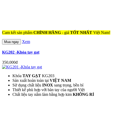
Cam kết sản phẩm
CHÍNH HÃNG
- giá
TỐT NHẤT
Việt Nam!
Xem
Mua ngay
KG202 -Khóa tay gạt
350,000đ
Khóa
TAY GẠT
KG203
Sản xuất hoàn toàn tại
VIỆT NAM
Sử dụng chất liệu
INOX
sang trọng, bền bỉ
Thiết kế phù hợp với bàn tay của người Việt
Chất liệu tay nắm làm bằng hợp kim
KHÔNG RỈ