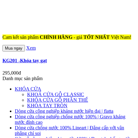
Cam kết sản phẩm
CHÍNH HÃNG
- giá
TỐT NHẤT
Việt Nam!
Xem
Mua ngay
KG201 -Khóa tay gạt
295,000đ
Danh mục sản phẩm
KHÓA CỬA
KHOÁ CỬA GỖ CLASSIC
KHÓA CỬA GỖ PHÂN THỂ
KHÓA TAY TRÒN
Dòng cửa công nghiệp kháng nước hiện đại | flatta
Dòng cửa công nghiệp chống nước 100% | Gravo kháng
nước đỉnh cao
Dòng cửa chống nước 100% Lineart | Đẳng cấp với vân
phẳng chỉ soi