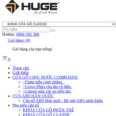
Hotline:
0966 592 368
Giỏ hàng:
(
0
)
Giỏ hàng của bạn trống!
0
Trang chủ
Giới thiệu
CỬA GỖ CHỊU NƯỚC COMPOSITE
>Flatta mẫu cánh phẳng .
>Gravo Phào cửa tân cổ điển.
>Lineart mẫu chỉ soi hiện đại.
CỬA ABS HÀN QUỐC
Cửa gỗ ABS Hàn quốc | Bề mặt ABS nhập khẩu
Phụ kiện cửa gỗ
KHÓA CỬA GỖ PHÂN THỂ
KHOÁ CỬA GỖ CLASSIC