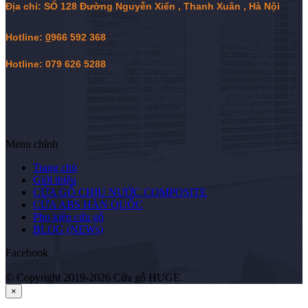
Địa chỉ: SỐ 128 Đường Nguyễn Xiển , Thanh Xuân , Hà Nội
Hotline:
0
966 592 368
Hotline: 079 626 5288
Menu chính
Trang chủ
Giới thiệu
CỬA GỖ CHỊU NƯỚC COMPOSITE
CỬA ABS HÀN QUỐC
Phụ kiện cửa gỗ
BLOG (NEWs)
Facebook
© Copyright 2019-2026 Cửa gỗ HUGE.
×