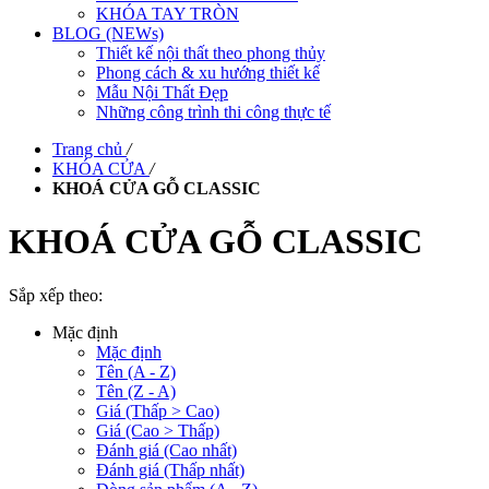
KHÓA TAY TRÒN
BLOG (NEWs)
Thiết kế nội thất theo phong thủy
Phong cách & xu hướng thiết kế
Mẫu Nội Thất Đẹp
Những công trình thi công thực tế
Trang chủ
/
KHÓA CỬA
/
KHOÁ CỬA GỖ CLASSIC
KHOÁ CỬA GỖ CLASSIC
Sắp xếp theo:
Mặc định
Mặc định
Tên (A - Z)
Tên (Z - A)
Giá (Thấp > Cao)
Giá (Cao > Thấp)
Đánh giá (Cao nhất)
Đánh giá (Thấp nhất)