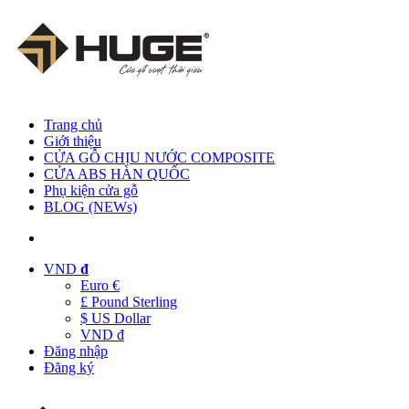
Trang chủ
Giới thiệu
CỬA GỖ CHỊU NƯỚC COMPOSITE
CỬA ABS HÀN QUỐC
Phụ kiện cửa gỗ
BLOG (NEWs)
VND
đ
Euro €
£ Pound Sterling
$ US Dollar
VND đ
Đăng nhập
Đăng ký