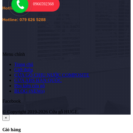
0966592368
Hotline:
0
966 592 368
Hotline: 079 626 5288
Menu chính
Trang chủ
Giới thiệu
CỬA GỖ CHỊU NƯỚC COMPOSITE
CỬA ABS HÀN QUỐC
Phụ kiện cửa gỗ
BLOG (NEWs)
Facebook
© Copyright 2019-2026 Cửa gỗ HUGE.
×
Giỏ hàng