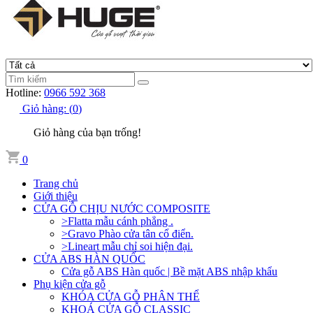
Hotline:
0966 592 368
Giỏ hàng:
(
0
)
Giỏ hàng của bạn trống!
0
Trang chủ
Giới thiệu
CỬA GỖ CHỊU NƯỚC COMPOSITE
>Flatta mẫu cánh phẳng .
>Gravo Phào cửa tân cổ điển.
>Lineart mẫu chỉ soi hiện đại.
CỬA ABS HÀN QUỐC
Cửa gỗ ABS Hàn quốc | Bề mặt ABS nhập khẩu
Phụ kiện cửa gỗ
KHÓA CỬA GỖ PHÂN THỂ
KHOÁ CỬA GỖ CLASSIC