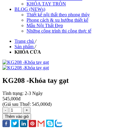
KHÓA TAY TRÒN
BLOG (NEWs)
Thiết kế nội thất theo phong thủy
Phong cách & xu hướng thiết kế
Mẫu Nội Thất Đẹp
Những công trình thi công thực tế
Trang chủ
/
Sản phẩm
/
KHÓA CỬA
KG208 -Khóa tay gạt
Tình trạng:
2-3 Ngày
545,000đ
(
Giá sau Thuế: 545,000đ
)
-
+
Thêm vào giỏ