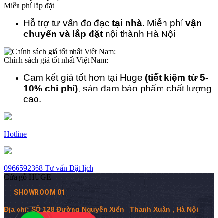
Miễn phí lắp đặt
Hỗ trợ tư vấn đo đạc
tại nhà.
Miễn phí
vận
chuyển và lắp đặt
nội thành Hà Nội
Chính sách giá tốt nhất Việt Nam:
Cam kết giá tốt hơn tại Huge
(tiết kiệm từ 5-
10% chi phí)
, sản đảm bảo phẩm chất lượng
cao.
Hotline
0966592368
Tư vấn
Đặt lịch
Cửa gỗ HUGE
SHOWROOM 01
Địa chỉ: SỐ 128 Đường Nguyễn Xiển , Thanh Xuân , Hà Nội