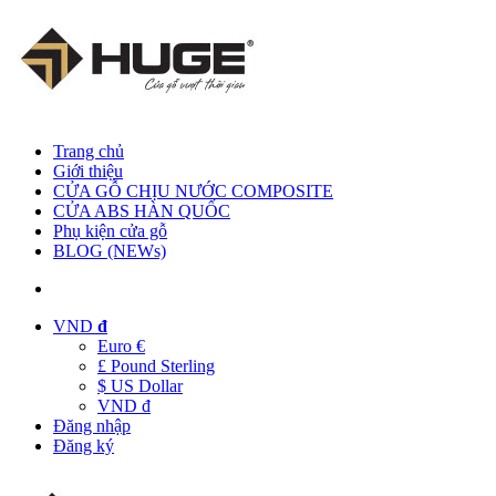
Trang chủ
Giới thiệu
CỬA GỖ CHỊU NƯỚC COMPOSITE
CỬA ABS HÀN QUỐC
Phụ kiện cửa gỗ
BLOG (NEWs)
VND
đ
Euro €
£ Pound Sterling
$ US Dollar
VND đ
Đăng nhập
Đăng ký