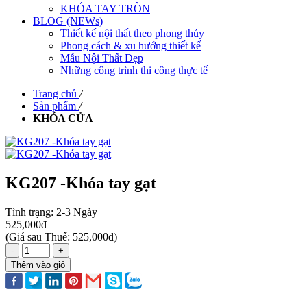
KHÓA TAY TRÒN
BLOG (NEWs)
Thiết kế nội thất theo phong thủy
Phong cách & xu hướng thiết kế
Mẫu Nội Thất Đẹp
Những công trình thi công thực tế
Trang chủ
/
Sản phẩm
/
KHÓA CỬA
KG207 -Khóa tay gạt
Tình trạng:
2-3 Ngày
525,000đ
(
Giá sau Thuế: 525,000đ
)
-
+
Thêm vào giỏ