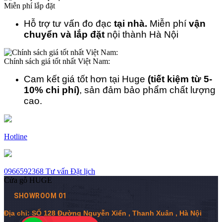
Miễn phí lắp đặt
Hỗ trợ tư vấn đo đạc
tại nhà.
Miễn phí
vận
chuyển và lắp đặt
nội thành Hà Nội
Chính sách giá tốt nhất Việt Nam:
Cam kết giá tốt hơn tại Huge
(tiết kiệm từ 5-
10% chi phí)
, sản đảm bảo phẩm chất lượng
cao.
Hotline
0966592368
Tư vấn
Đặt lịch
Cửa gỗ HUGE
SHOWROOM 01
Địa chỉ: SỐ 128 Đường Nguyễn Xiển , Thanh Xuân , Hà Nội