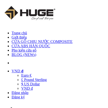
Trang chủ
Giới thiệu
CỬA GỖ CHỊU NƯỚC COMPOSITE
CỬA ABS HÀN QUỐC
Phụ kiện cửa gỗ
BLOG (NEWs)
VND
đ
Euro €
£ Pound Sterling
$ US Dollar
VND đ
Đăng nhập
Đăng ký