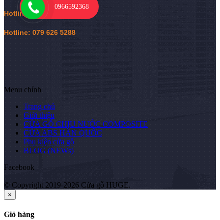
0966592368
Hotline:
0
966 592 368
Hotline: 079 626 5288
Menu chính
Trang chủ
Giới thiệu
CỬA GỖ CHỊU NƯỚC COMPOSITE
CỬA ABS HÀN QUỐC
Phụ kiện cửa gỗ
BLOG (NEWs)
Facebook
© Copyright 2019-2026 Cửa gỗ HUGE.
×
Giỏ hàng