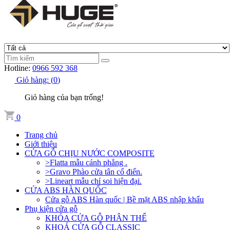
Hotline:
0966 592 368
Giỏ hàng:
(
0
)
Giỏ hàng của bạn trống!
0
Trang chủ
Giới thiệu
CỬA GỖ CHỊU NƯỚC COMPOSITE
>Flatta mẫu cánh phẳng .
>Gravo Phào cửa tân cổ điển.
>Lineart mẫu chỉ soi hiện đại.
CỬA ABS HÀN QUỐC
Cửa gỗ ABS Hàn quốc | Bề mặt ABS nhập khẩu
Phụ kiện cửa gỗ
KHÓA CỬA GỖ PHÂN THỂ
KHOÁ CỬA GỖ CLASSIC