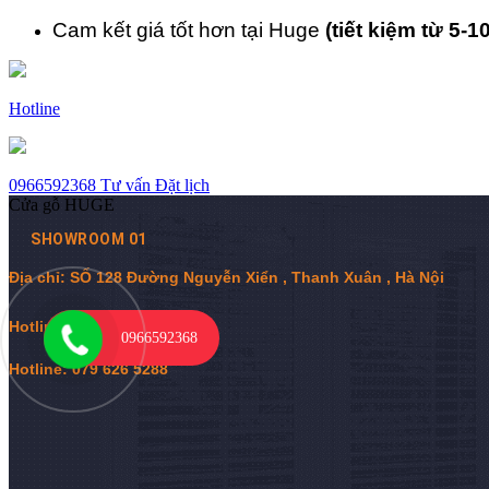
Cam kết giá tốt hơn tại Huge
(tiết kiệm từ 5-1
Hotline
0966592368
Tư vấn
Đặt lịch
Cửa gỗ HUGE
SHOWROOM 01
Địa chỉ: SỐ 128 Đường Nguyễn Xiển , Thanh Xuân , Hà Nội
Hotline:
0
966 592 368
0966592368
Hotline: 079 626 5288