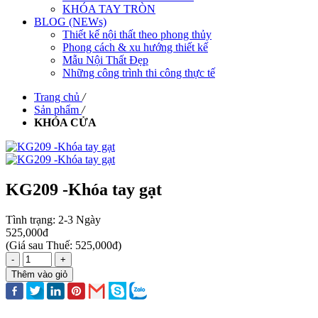
KHÓA TAY TRÒN
BLOG (NEWs)
Thiết kế nội thất theo phong thủy
Phong cách & xu hướng thiết kế
Mẫu Nội Thất Đẹp
Những công trình thi công thực tế
Trang chủ
/
Sản phẩm
/
KHÓA CỬA
KG209 -Khóa tay gạt
Tình trạng:
2-3 Ngày
525,000đ
(
Giá sau Thuế: 525,000đ
)
-
+
Thêm vào giỏ