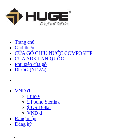
Trang chủ
Giới thiệu
CỬA GỖ CHỊU NƯỚC COMPOSITE
CỬA ABS HÀN QUỐC
Phụ kiện cửa gỗ
BLOG (NEWs)
VND
đ
Euro €
£ Pound Sterling
$ US Dollar
VND đ
Đăng nhập
Đăng ký