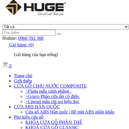
Hotline:
0966 592 368
Giỏ hàng:
(
0
)
Giỏ hàng của bạn trống!
0
Trang chủ
Giới thiệu
CỬA GỖ CHỊU NƯỚC COMPOSITE
>Flatta mẫu cánh phẳng .
>Gravo Phào cửa tân cổ điển.
>Lineart mẫu chỉ soi hiện đại.
CỬA ABS HÀN QUỐC
Cửa gỗ ABS Hàn quốc | Bề mặt ABS nhập khẩu
Phụ kiện cửa gỗ
KHÓA CỬA GỖ PHÂN THỂ
KHOÁ CỬA GỖ CLASSIC