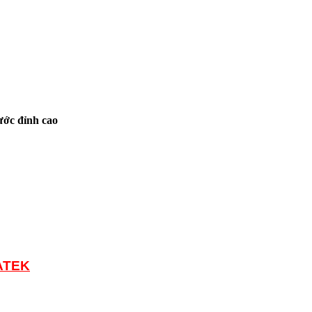
ớc đỉnh cao
ATEK