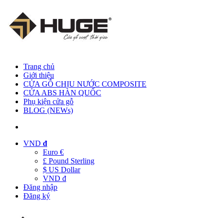
Trang chủ
Giới thiệu
CỬA GỖ CHỊU NƯỚC COMPOSITE
CỬA ABS HÀN QUỐC
Phụ kiện cửa gỗ
BLOG (NEWs)
VND
đ
Euro €
£ Pound Sterling
$ US Dollar
VND đ
Đăng nhập
Đăng ký