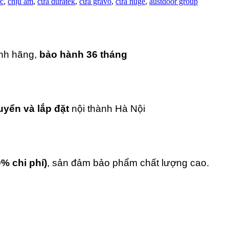
c
,
chịu ẩm
,
cửa duratek
,
cửa gravo
,
cửa huge
,
austdoor group
ính hãng,
bảo hành 36 tháng
uyển và lắp đặt
nội thành Hà Nội
0% chi phí)
, sản đảm bảo phẩm chất lượng cao.