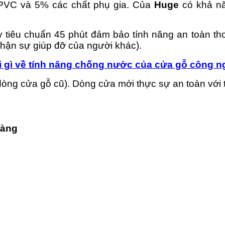
PVC và 5% các chất phụ gia. C
ủa
Huge
có khả nă
iêu chuẩn 45 phút đảm bảo tính năng an toàn tho
nhận sự giúp đỡ của người khác).
i gì về tính năng chống nước của cửa gỗ công n
dòng cửa gỗ cũ). Dòng cửa mới thực sự an toàn với 
hàng