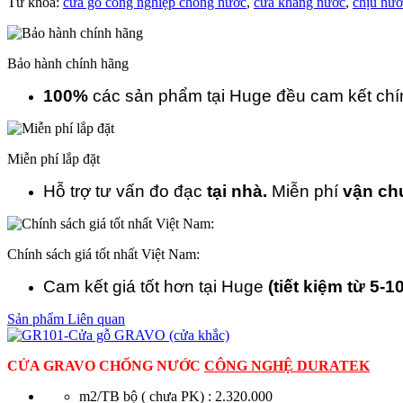
Từ khóa:
cửa gỗ công nghiệp chống nước
,
cửa kháng nước
,
chịu nướ
Bảo hành chính hãng
100%
các sản phẩm tại Huge đều cam kết ch
Miễn phí lắp đặt
Hỗ trợ tư vấn đo đạc
tại nhà.
Miễn phí
vận ch
Chính sách giá tốt nhất Việt Nam:
Cam kết giá tốt hơn tại Huge
(tiết kiệm từ 5-1
Sản phẩm Liên quan
CỬA GRAVO CHỐNG NƯỚC
CÔNG NGHỆ DURATEK
m2/TB bộ ( chưa PK) : 2.320.000