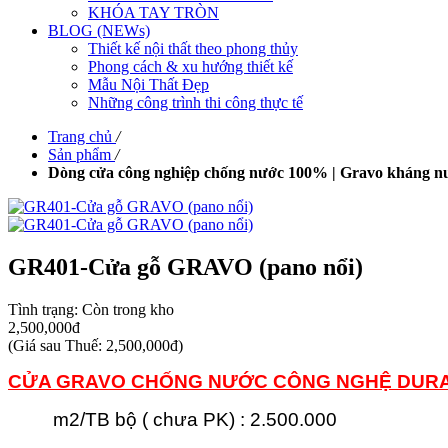
KHÓA TAY TRÒN
BLOG (NEWs)
Thiết kế nội thất theo phong thủy
Phong cách & xu hướng thiết kế
Mẫu Nội Thất Đẹp
Những công trình thi công thực tế
Trang chủ
/
Sản phẩm
/
Dòng cửa công nghiệp chống nước 100% | Gravo kháng nư
GR401-Cửa gỗ GRAVO (pano nổi)
Tình trạng:
Còn trong kho
2,500,000đ
(
Giá sau Thuế: 2,500,000đ
)
CỬA GRAVO CHỐNG NƯỚC
CÔNG NGHỆ DUR
m2/TB bộ ( chưa PK) : 2.500.000