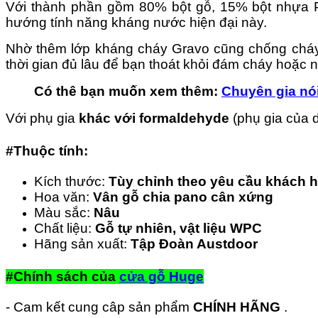
Với thành phần gồm 80% bột gỗ, 15% bột nhựa 
hướng tính năng kháng nước hiện đại này.
Nhờ thêm lớp kháng cháy Gravo cũng chống cháy t
thời gian đủ lâu để bạn thoát khỏi đám cháy hoặc 
Có thê bạn muốn xem thêm:
Chuyên gia nó
Với phụ gia
khác với formaldehyde
(phụ gia của 
#Thuộc tính:
Kích thước:
Tùy chỉnh theo yêu cầu khách 
Hoa văn:
Vân gỗ chia pano cân xứng
Màu sắc:
Nâu
Chất liệu:
Gỗ tự nhiên, vật liệu WPC
Hãng sản xuất:
Tập Đoàn Austdoor
#Chính sách của
cửa gỗ Huge
- Cam kết cung câp sản phẩm
CHÍNH HÃNG
.