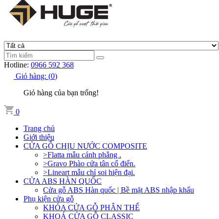
Hotline:
0966 592 368
Giỏ hàng:
(
0
)
Giỏ hàng của bạn trống!
0
Trang chủ
Giới thiệu
CỬA GỖ CHỊU NƯỚC COMPOSITE
>Flatta mẫu cánh phẳng .
>Gravo Phào cửa tân cổ điển.
>Lineart mẫu chỉ soi hiện đại.
CỬA ABS HÀN QUỐC
Cửa gỗ ABS Hàn quốc | Bề mặt ABS nhập khẩu
Phụ kiện cửa gỗ
KHÓA CỬA GỖ PHÂN THỂ
KHOÁ CỬA GỖ CLASSIC