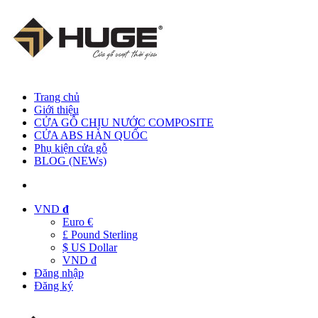
Trang chủ
Giới thiệu
CỬA GỖ CHỊU NƯỚC COMPOSITE
CỬA ABS HÀN QUỐC
Phụ kiện cửa gỗ
BLOG (NEWs)
VND
đ
Euro €
£ Pound Sterling
$ US Dollar
VND đ
Đăng nhập
Đăng ký