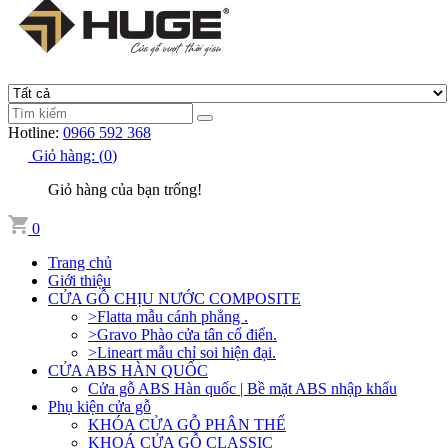
Hotline:
0966 592 368
Giỏ hàng:
(
0
)
Giỏ hàng của bạn trống!
0
Trang chủ
Giới thiệu
CỬA GỖ CHỊU NƯỚC COMPOSITE
>Flatta mẫu cánh phẳng .
>Gravo Phào cửa tân cổ điển.
>Lineart mẫu chỉ soi hiện đại.
CỬA ABS HÀN QUỐC
Cửa gỗ ABS Hàn quốc | Bề mặt ABS nhập khẩu
Phụ kiện cửa gỗ
KHÓA CỬA GỖ PHÂN THỂ
KHOÁ CỬA GỖ CLASSIC