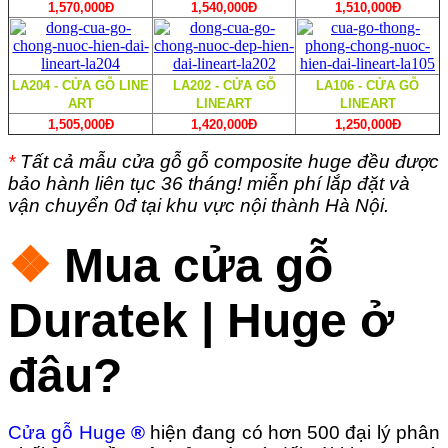
1,570,000Đ
1,540,000Đ
1,510,000Đ
LA204 - CỬA GỖ LINE
LA202 - CỬA GỖ
LA106 - CỬA GỖ
ART
LINEART
LINEART
1,505,000Đ
1,420,000Đ
1,250,000Đ
*
Tất cả mẫu cửa gỗ gỗ composite huge đều được
bảo hành liên tục 36 tháng! miễn phí lắp đặt và
vận chuyển 0đ tại khu vực nội thành Hà Nội.
❖
Mua cửa gỗ
Duratek | Huge ở
đâu?
Cửa gỗ Huge
®
hiện đang có hơn
500
đại lý phân