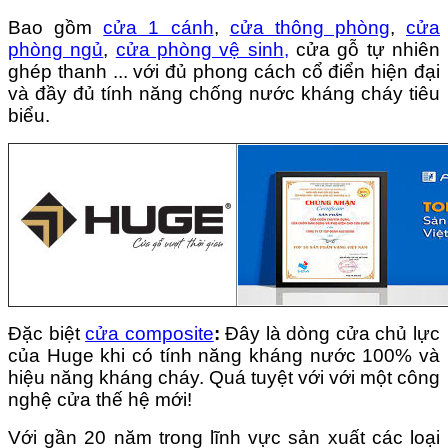
Bao gồm
cửa 1 cánh
,
cửa thông phòng
,
cửa
phòng ngủ
,
cửa phòng vệ sinh
,
cửa gỗ tự nhiên
ghép thanh ...
với đủ phong cách cổ điển hiện đại
và đầy đủ tính năng chống nước kháng cháy tiêu
biểu.
Đặc biệt
cửa composite
:
Đây là dòng cửa chủ lực
của Huge khi có tính năng kháng nước
100%
và
hiệu năng kháng cháy. Quá tuyệt với với một công
nghệ cửa thế hệ mới!
Với gần 20 năm trong lĩnh vực sản xuất các loại