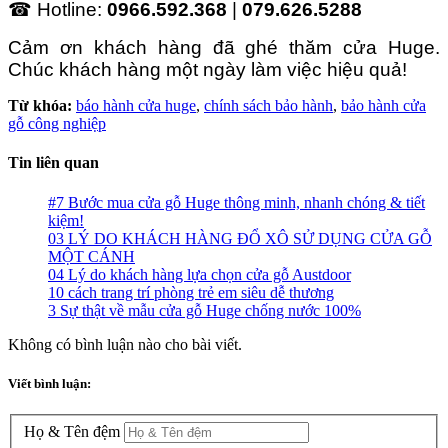
☎ Hotline:
0966.592.368
|
079.626.5288
Cảm ơn khách hàng đã ghé thăm cửa Huge.
Chúc khách hàng một ngày làm việc hiệu quả!
Từ khóa:
báo hành cửa huge
,
chính sách bảo hành
,
bảo hành cửa
gỗ công nghiệp
Tin liên quan
#7 Bước mua cửa gỗ Huge thông minh, nhanh chóng & tiết
kiệm!
03 LÝ DO KHÁCH HÀNG ĐỔ XÔ SỬ DỤNG CỬA GỖ
MỘT CÁNH
04 Lý do khách hàng lựa chọn cửa gỗ Austdoor
10 cách trang trí phòng trẻ em siêu dễ thương
3 Sự thật về mẫu cửa gỗ Huge chống nước 100%
Không có bình luận nào cho bài viết.
Viết bình luận:
Họ & Tên đệm