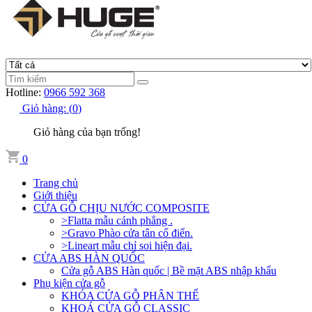
Hotline:
0966 592 368
Giỏ hàng:
(
0
)
Giỏ hàng của bạn trống!
0
Trang chủ
Giới thiệu
CỬA GỖ CHỊU NƯỚC COMPOSITE
>Flatta mẫu cánh phẳng .
>Gravo Phào cửa tân cổ điển.
>Lineart mẫu chỉ soi hiện đại.
CỬA ABS HÀN QUỐC
Cửa gỗ ABS Hàn quốc | Bề mặt ABS nhập khẩu
Phụ kiện cửa gỗ
KHÓA CỬA GỖ PHÂN THỂ
KHOÁ CỬA GỖ CLASSIC