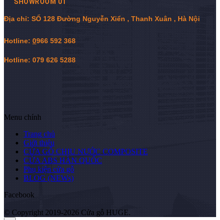
SHOWROOM 01
Địa chỉ: SỐ 128 Đường Nguyễn Xiển , Thanh Xuân , Hà Nội
Hotline:
0
966 592 368
Hotline: 079 626 5288
Menu chính
Trang chủ
Giới thiệu
CỬA GỖ CHỊU NƯỚC COMPOSITE
CỬA ABS HÀN QUỐC
Phụ kiện cửa gỗ
BLOG (NEWs)
Facebook
© Copyright 2019-2026 Cửa gỗ HUGE.