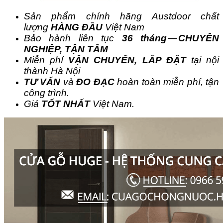
Sản phẩm chính hãng Austdoor chất
lượng
HÀNG ĐẦU
Việt Nam
Bảo hành liên tục
36 tháng
—
CHUYÊN
NGHIỆP, TẬN TÂM
Miễn phí
VẬN CHUYỂN, LẮP ĐẶT
tại nội
thành Hà Nội
TƯ VẤN
và
ĐO ĐẠC
hoàn toàn miễn phí, tận
công trình.
Giá
TỐT NHẤT
Việt Nam.