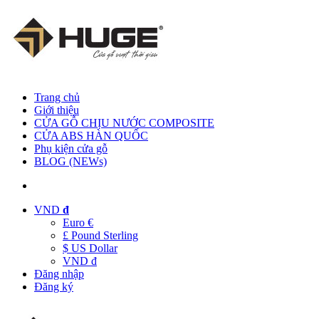
Trang chủ
Giới thiệu
CỬA GỖ CHỊU NƯỚC COMPOSITE
CỬA ABS HÀN QUỐC
Phụ kiện cửa gỗ
BLOG (NEWs)
VND
đ
Euro €
£ Pound Sterling
$ US Dollar
VND đ
Đăng nhập
Đăng ký