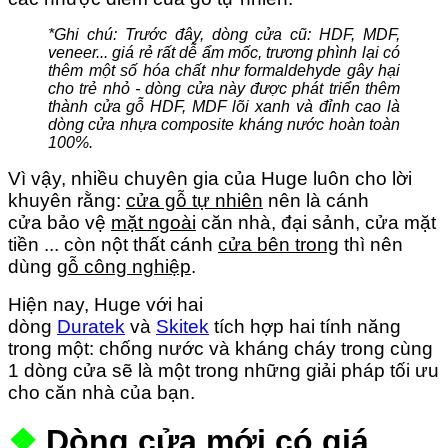
*Ghi chú: Trước đây, dòng cửa cũ: HDF, MDF,
veneer... giá rẻ rất dễ ẩm mốc, trương phình lại có
thêm một số hóa chất như formaldehyde gây hại
cho trẻ nhỏ - dòng cửa này được phát triển thêm
thành cửa gỗ HDF, MDF lõi xanh và đỉnh cao là
dòng cửa nhựa composite kháng nước hoàn toàn
100%.
Vì vậy, nhiều chuyên gia của Huge luôn cho lời
khuyên rằng:
cửa gỗ tự nhiên
nên là cánh
cửa bảo vệ
mặt ngoài
căn nhà, đại sảnh, cửa mặt
tiền ... còn nột thất cánh
cửa bên trong
thì nên
dùng
gỗ công nghiệp
.
Hiện nay, Huge với hai
dòng
Duratek
và
Skitek
tích hợp hai tính năng
trong một: chống nước và kháng cháy trong cùng
1 dòng cửa sẽ là một trong những giải pháp tối ưu
cho căn nhà của bạn.
❖
Dòng cửa mới có giá