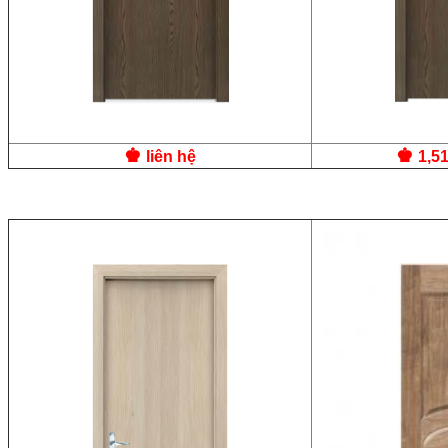
♚
♚
liên hệ
1,5