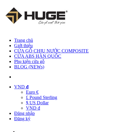
Trang chủ
Giới thiệu
CỬA GỖ CHỊU NƯỚC COMPOSITE
CỬA ABS HÀN QUỐC
Phụ kiện cửa gỗ
BLOG (NEWs)
VND
đ
Euro €
£ Pound Sterling
$ US Dollar
VND đ
Đăng nhập
Đăng ký