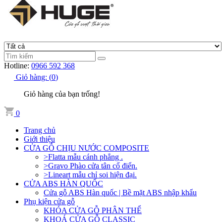
Hotline:
0966 592 368
Giỏ hàng:
(
0
)
Giỏ hàng của bạn trống!
0
Trang chủ
Giới thiệu
CỬA GỖ CHỊU NƯỚC COMPOSITE
>Flatta mẫu cánh phẳng .
>Gravo Phào cửa tân cổ điển.
>Lineart mẫu chỉ soi hiện đại.
CỬA ABS HÀN QUỐC
Cửa gỗ ABS Hàn quốc | Bề mặt ABS nhập khẩu
Phụ kiện cửa gỗ
KHÓA CỬA GỖ PHÂN THỂ
KHOÁ CỬA GỖ CLASSIC