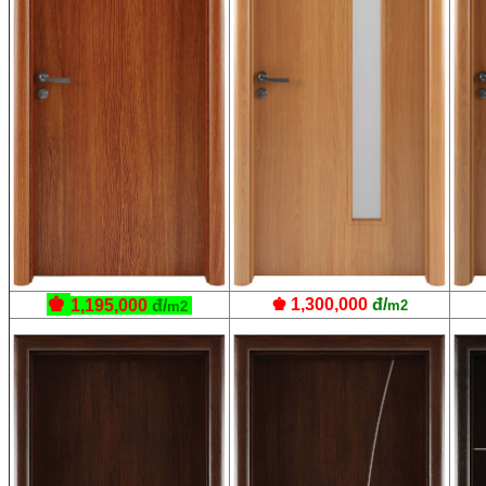
♚
♚ 1,300,000
đ/
1,195,000
đ/
m2
m2