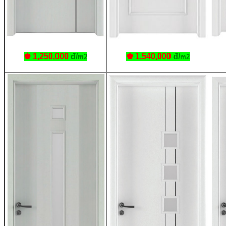
♚ 1,250,000
đ/
♚
1,540,000
đ/
m2
m2