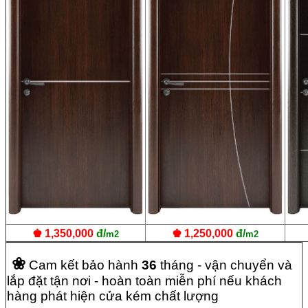
♚
1,350,000
đ/
♚
1,250,000
đ/
m2
m2
❀
Cam kết bảo hành
36
tháng - vận chuyển và
lắp đặt tận nơi - hoàn toàn miễn phí nếu khách
hàng phát hiện cửa kém chất lượng