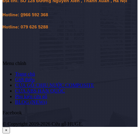
Địa chỉ: SỐ 128 Đường Nguyễn Xiển , Thanh Xuân , Hà Nội
Hotline:
0
966 592 368
Hotline: 079 626 5288
Menu chính
Trang chủ
Giới thiệu
CỬA GỖ CHỊU NƯỚC COMPOSITE
CỬA ABS HÀN QUỐC
Phụ kiện cửa gỗ
BLOG (NEWs)
Facebook
© Copyright 2019-2026 Cửa gỗ HUGE.
×