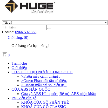
Hotline:
0966 592 368
Giỏ hàng:
(
0
)
Giỏ hàng của bạn trống!
0
Trang chủ
Giới thiệu
CỬA GỖ CHỊU NƯỚC COMPOSITE
>Flatta mẫu cánh phẳng .
>Gravo Phào cửa tân cổ điển.
>Lineart mẫu chỉ soi hiện đại.
CỬA ABS HÀN QUỐC
Cửa gỗ ABS Hàn quốc | Bề mặt ABS nhập khẩu
Phụ kiện cửa gỗ
KHÓA CỬA GỖ PHÂN THỂ
KHOÁ CỬA GỖ CLASSIC