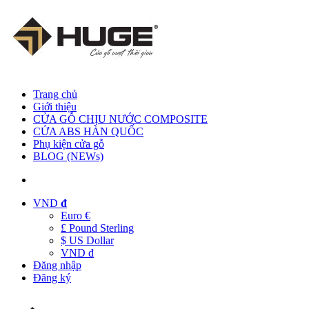
Trang chủ
Giới thiệu
CỬA GỖ CHỊU NƯỚC COMPOSITE
CỬA ABS HÀN QUỐC
Phụ kiện cửa gỗ
BLOG (NEWs)
VND
đ
Euro €
£ Pound Sterling
$ US Dollar
VND đ
Đăng nhập
Đăng ký