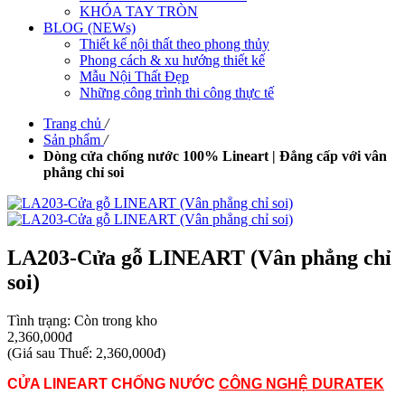
KHÓA TAY TRÒN
BLOG (NEWs)
Thiết kế nội thất theo phong thủy
Phong cách & xu hướng thiết kế
Mẫu Nội Thất Đẹp
Những công trình thi công thực tế
Trang chủ
/
Sản phẩm
/
Dòng cửa chống nước 100% Lineart | Đẳng cấp với vân
phẳng chỉ soi
LA203-Cửa gỗ LINEART (Vân phẳng chỉ
soi)
Tình trạng:
Còn trong kho
2,360,000đ
(
Giá sau Thuế: 2,360,000đ
)
CỬA LINEART CHỐNG NƯỚC
CÔNG NGHỆ DURATEK