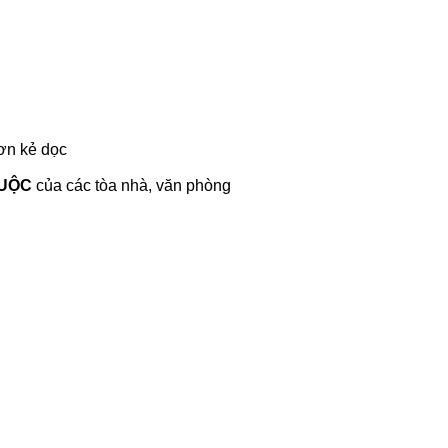
ơn kẻ dọc
UỘC
của các tòa nhà, văn phòng