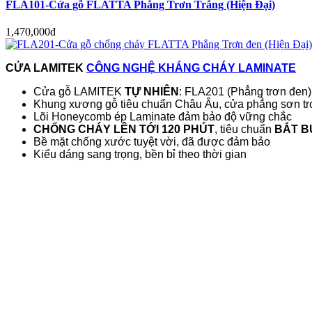
FLA101-Cửa gỗ FLATTA Phẳng Trơn Trắng (Hiện Đại)
1,470,000đ
CỬA LAMITEK
CÔNG NGHỆ KHÁNG CHÁY LAMINATE
Cửa gỗ LAMITEK
TỰ NHIÊN
: FLA201 (Phẳng trơn đen)
Khung xương gỗ tiêu chuẩn Châu Âu, cửa phẳng sơn tr
Lõi Honeycomb ép Laminate đảm bảo độ vững chắc
CHỐNG CHÁY LÊN TỚI 120 PHÚT
, tiêu chuẩn
BẮT B
Bề mặt chống xước tuyệt vời, đã được đảm bảo
Kiểu dáng sang trọng, bền bỉ theo thời gian