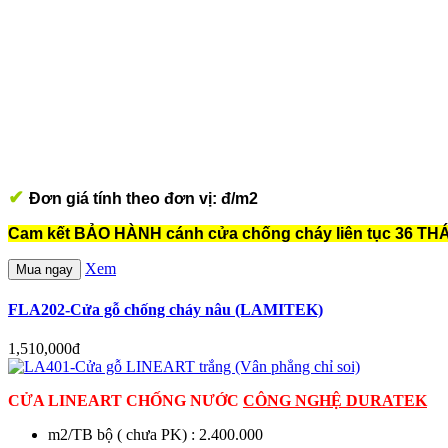
✔
Đơn giá tính theo đơn vị: đ/m2
Cam kết BẢO HÀNH cánh cửa chống cháy liên tục 36 T
Xem
Mua ngay
FLA202-Cửa gỗ chống cháy nâu (LAMITEK)
1,510,000đ
CỬA LINEART CHỐNG NƯỚC
CÔNG NGHỆ DURATEK
m2/TB bộ ( chưa PK) : 2.400.000