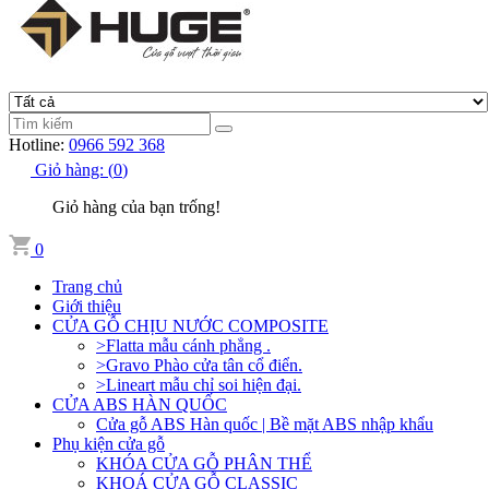
Hotline:
0966 592 368
Giỏ hàng:
(
0
)
Giỏ hàng của bạn trống!
0
Trang chủ
Giới thiệu
CỬA GỖ CHỊU NƯỚC COMPOSITE
>Flatta mẫu cánh phẳng .
>Gravo Phào cửa tân cổ điển.
>Lineart mẫu chỉ soi hiện đại.
CỬA ABS HÀN QUỐC
Cửa gỗ ABS Hàn quốc | Bề mặt ABS nhập khẩu
Phụ kiện cửa gỗ
KHÓA CỬA GỖ PHÂN THỂ
KHOÁ CỬA GỖ CLASSIC