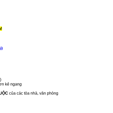
!
i)
)
ơn kẻ ngang
UỘC
của các tòa nhà, văn phòng