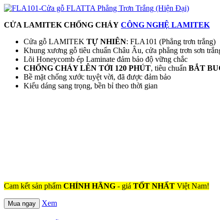
CỬA LAMITEK CHỐNG CHÁY
CÔNG NGHỆ LAMITEK
Cửa gỗ LAMITEK
TỰ NHIÊN
: FLA101 (Phẳng trơn trắng)
Khung xương gỗ tiêu chuẩn Châu Âu, cửa phẳng trơn sơn trắn
Lõi Honeycomb ép Laminate đảm bảo độ vững chắc
CHỐNG CHÁY LÊN TỚI 120 PHÚT
, tiêu chuẩn
BẮT BU
Bề mặt chống xước tuyệt vời, đã được đảm bảo
Kiểu dáng sang trọng, bền bỉ theo thời gian
Cam kết sản phẩm
CHÍNH HÃNG
- giá
TỐT NHẤT
Việt Nam!
Xem
Mua ngay