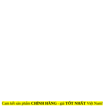
Cam kết sản phẩm
CHÍNH HÃNG
- giá
TỐT NHẤT
Việt Nam!