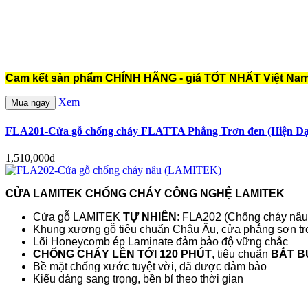
Cam kết sản phẩm CHÍNH HÃNG - giá TỐT NHẤT Việt Nam
Xem
Mua ngay
FLA201-Cửa gỗ chống cháy FLATTA Phẳng Trơn đen (Hiện Đạ
1,510,000đ
CỬA LAMITEK CHỐNG CHÁY CÔNG NGHỆ LAMITEK
Cửa gỗ LAMITEK
TỰ NHIÊN
: FLA202 (Chống cháy nâu
Khung xương gỗ tiêu chuẩn Châu Âu, cửa phẳng sơn tr
Lõi Honeycomb ép Laminate đảm bảo độ vững chắc
CHỐNG CHÁY LÊN TỚI 120 PHÚT
, tiêu chuẩn
BẮT B
Bề mặt chống xước tuyệt vời, đã được đảm bảo
Kiểu dáng sang trọng, bền bỉ theo thời gian