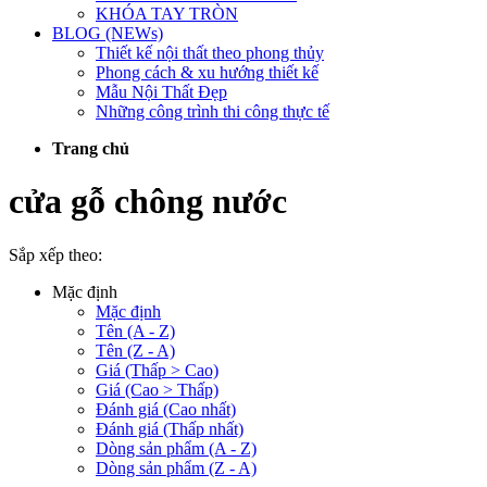
KHÓA TAY TRÒN
BLOG (NEWs)
Thiết kế nội thất theo phong thủy
Phong cách & xu hướng thiết kế
Mẫu Nội Thất Đẹp
Những công trình thi công thực tế
Trang chủ
cửa gỗ chông nước
Sắp xếp theo:
Mặc định
Mặc định
Tên (A - Z)
Tên (Z - A)
Giá (Thấp > Cao)
Giá (Cao > Thấp)
Đánh giá (Cao nhất)
Đánh giá (Thấp nhất)
Dòng sản phẩm (A - Z)
Dòng sản phẩm (Z - A)