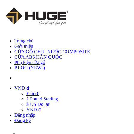
Trang chủ
Giới thiệu
CỬA GỖ CHỊU NƯỚC COMPOSITE
CỬA ABS HÀN QUỐC
Phụ kiện cửa gỗ
BLOG (NEWs)
VND
đ
Euro €
£ Pound Sterling
$ US Dollar
VND đ
Đăng nhập
Đăng ký