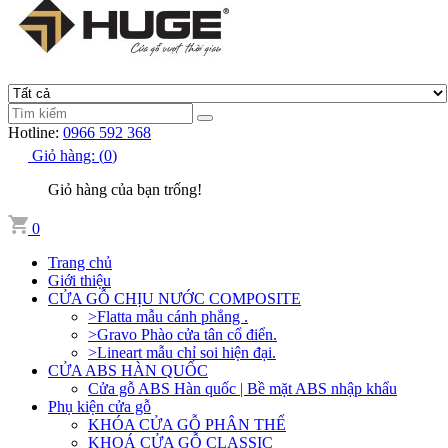
Hotline:
0966 592 368
Giỏ hàng:
(
0
)
Giỏ hàng của bạn trống!
0
Trang chủ
Giới thiệu
CỬA GỖ CHỊU NƯỚC COMPOSITE
>Flatta mẫu cánh phẳng .
>Gravo Phào cửa tân cổ điển.
>Lineart mẫu chỉ soi hiện đại.
CỬA ABS HÀN QUỐC
Cửa gỗ ABS Hàn quốc | Bề mặt ABS nhập khẩu
Phụ kiện cửa gỗ
KHÓA CỬA GỖ PHÂN THỂ
KHOÁ CỬA GỖ CLASSIC