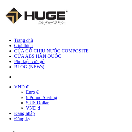
Trang chủ
Giới thiệu
CỬA GỖ CHỊU NƯỚC COMPOSITE
CỬA ABS HÀN QUỐC
Phụ kiện cửa gỗ
BLOG (NEWs)
VND
đ
Euro €
£ Pound Sterling
$ US Dollar
VND đ
Đăng nhập
Đăng ký