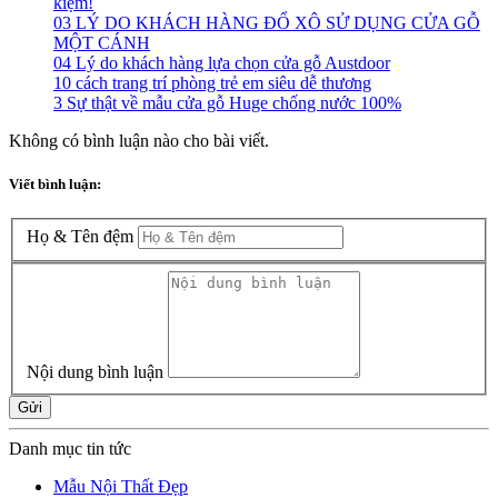
kiệm!
03 LÝ DO KHÁCH HÀNG ĐỔ XÔ SỬ DỤNG CỬA GỖ
MỘT CÁNH
04 Lý do khách hàng lựa chọn cửa gỗ Austdoor
10 cách trang trí phòng trẻ em siêu dễ thương
3 Sự thật về mẫu cửa gỗ Huge chống nước 100%
Không có bình luận nào cho bài viết.
Viết bình luận:
Họ & Tên đệm
Nội dung bình luận
Gửi
Danh mục tin tức
Mẫu Nội Thất Đẹp