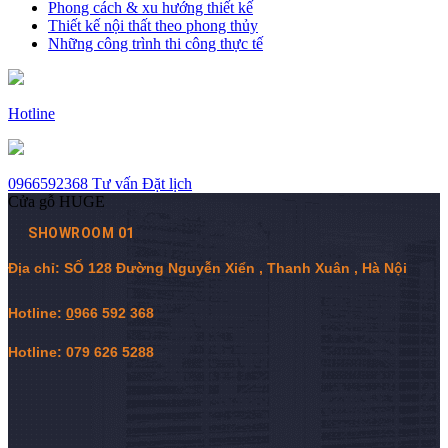
Phong cách & xu hướng thiết kế
Thiết kế nội thất theo phong thủy
Những công trình thi công thực tế
Hotline
0966592368
Tư vấn
Đặt lịch
Cửa gỗ HUGE
SHOWROOM 01
Địa chỉ: SỐ 128 Đường Nguyễn Xiển , Thanh Xuân , Hà Nội
Hotline:
0
966 592 368
Hotline: 079 626 5288