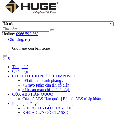
Hotline:
0966 592 368
Giỏ hàng:
(
0
)
Giỏ hàng của bạn trống!
0
Trang chủ
Giới thiệu
CỬA GỖ CHỊU NƯỚC COMPOSITE
>Flatta mẫu cánh phẳng .
>Gravo Phào cửa tân cổ điển.
>Lineart mẫu chỉ soi hiện đại.
CỬA ABS HÀN QUỐC
Cửa gỗ ABS Hàn quốc | Bề mặt ABS nhập khẩu
Phụ kiện cửa gỗ
KHÓA CỬA GỖ PHÂN THỂ
KHOÁ CỬA GỖ CLASSIC