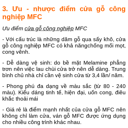
3. Ưu - nhược điểm cửa gỗ công
nghiệp MFC
Ưu điểm
cửa gỗ công nghiệp
MFC
- Với cấu trúc là những dăm gỗ qua sấy khô, cửa
gỗ công nghiệp MFC có khả năngchống mối mọt,
cong vênh.
- Dễ dàng vệ sinh: do bề mặt Melamine phẳng
trơn nên việc lau chùi cửa trở nên dễ dàng. Trung
bình chủ nhà chỉ cần vệ sinh cửa từ 3,4 lần/ năm.
- Phong phú đa dạng về màu sắc (từ 80 - 240
màu). Kiểu dáng tinh tế, hiện đại, uốn cong, điêu
khắc thoải mái
- Giá rẻ là điểm mạnh nhất của cửa gỗ MFC nên
không chỉ làm cửa, ván gỗ MFC được ứng dụng
cho nhiều công trình khác nhau.