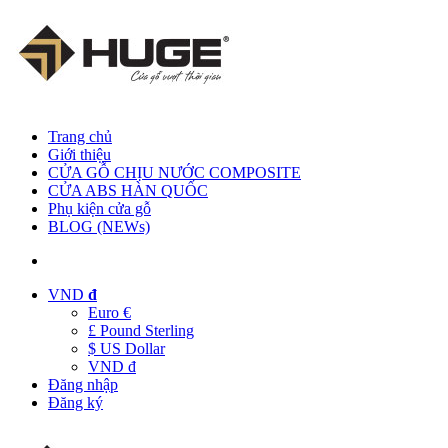
Trang chủ
Giới thiệu
CỬA GỖ CHỊU NƯỚC COMPOSITE
CỬA ABS HÀN QUỐC
Phụ kiện cửa gỗ
BLOG (NEWs)
VND
đ
Euro €
£ Pound Sterling
$ US Dollar
VND đ
Đăng nhập
Đăng ký