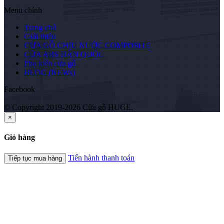
Menu chính
Trang chủ
Giới thiệu
CỬA GỖ CHỊU NƯỚC COMPOSITE
CỬA ABS HÀN QUỐC
Phụ kiện cửa gỗ
BLOG (NEWs)
Facebook
© Copyright 2019-2026 Cửa gỗ HUGE.
×
Giỏ hàng
Tiến hành thanh toán
Tiếp tục mua hàng