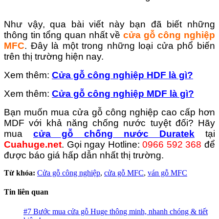
Như vậy, qua bài viết này bạn đã biết những
thông tin tổng quan nhất về
cửa gỗ công nghiệp
MFC
. Đây là một trong những loại cửa phổ biến
trên thị trường hiện nay.
Xem thêm:
Cửa gỗ công nghiệp HDF là gì?
Xem thêm:
Cửa gỗ công nghiệp MDF là gì?
Bạn muốn mua cửa gỗ công nghiệp cao cấp hơn
MDF với khả năng chống nước tuyệt đối? Hãy
mua
cửa gỗ chống nước Duratek
tại
Cuahuge.net
. Gọi ngay Hotline:
0966 592 368
để
được báo giá hấp dẫn nhất thị trường.
Từ khóa:
Cửa gỗ công nghiệp
,
cửa gỗ MFC
,
ván gỗ MFC
Tin liên quan
#7 Bước mua cửa gỗ Huge thông minh, nhanh chóng & tiết