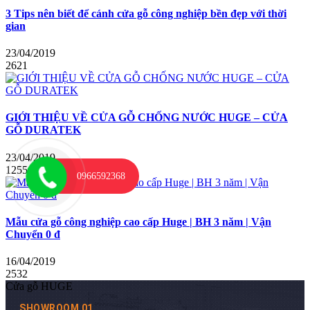
3 Tips nên biết để cánh cửa gỗ công nghiệp bền đẹp với thời
gian
23/04/2019
2621
GIỚI THIỆU VỀ CỬA GỖ CHỐNG NƯỚC HUGE – CỬA
GỖ DURATEK
23/04/2019
1255
0966592368
Mẫu cửa gỗ công nghiệp cao cấp Huge | BH 3 năm | Vận
Chuyển 0 đ
16/04/2019
2532
Cửa gỗ HUGE
SHOWROOM 01