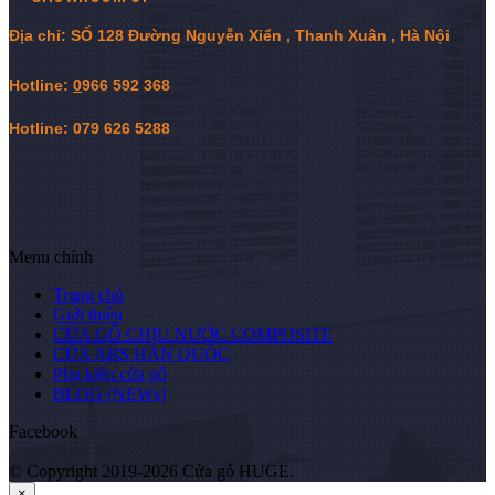
Địa chỉ: SỐ 128 Đường Nguyễn Xiển , Thanh Xuân , Hà Nội
Hotline:
0
966 592 368
Hotline: 079 626 5288
Menu chính
Trang chủ
Giới thiệu
CỬA GỖ CHỊU NƯỚC COMPOSITE
CỬA ABS HÀN QUỐC
Phụ kiện cửa gỗ
BLOG (NEWs)
Facebook
© Copyright 2019-2026 Cửa gỗ HUGE.
×