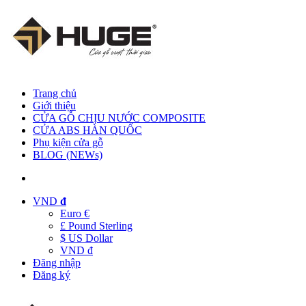
Trang chủ
Giới thiệu
CỬA GỖ CHỊU NƯỚC COMPOSITE
CỬA ABS HÀN QUỐC
Phụ kiện cửa gỗ
BLOG (NEWs)
VND
đ
Euro €
£ Pound Sterling
$ US Dollar
VND đ
Đăng nhập
Đăng ký