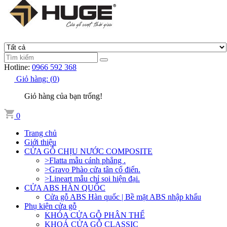
Hotline:
0966 592 368
Giỏ hàng:
(
0
)
Giỏ hàng của bạn trống!
0
Trang chủ
Giới thiệu
CỬA GỖ CHỊU NƯỚC COMPOSITE
>Flatta mẫu cánh phẳng .
>Gravo Phào cửa tân cổ điển.
>Lineart mẫu chỉ soi hiện đại.
CỬA ABS HÀN QUỐC
Cửa gỗ ABS Hàn quốc | Bề mặt ABS nhập khẩu
Phụ kiện cửa gỗ
KHÓA CỬA GỖ PHÂN THỂ
KHOÁ CỬA GỖ CLASSIC