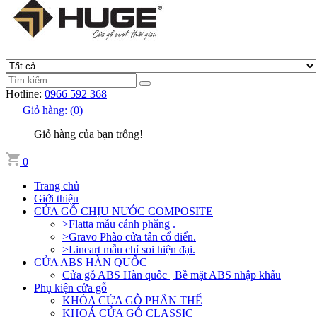
Hotline:
0966 592 368
Giỏ hàng:
(
0
)
Giỏ hàng của bạn trống!
0
Trang chủ
Giới thiệu
CỬA GỖ CHỊU NƯỚC COMPOSITE
>Flatta mẫu cánh phẳng .
>Gravo Phào cửa tân cổ điển.
>Lineart mẫu chỉ soi hiện đại.
CỬA ABS HÀN QUỐC
Cửa gỗ ABS Hàn quốc | Bề mặt ABS nhập khẩu
Phụ kiện cửa gỗ
KHÓA CỬA GỖ PHÂN THỂ
KHOÁ CỬA GỖ CLASSIC