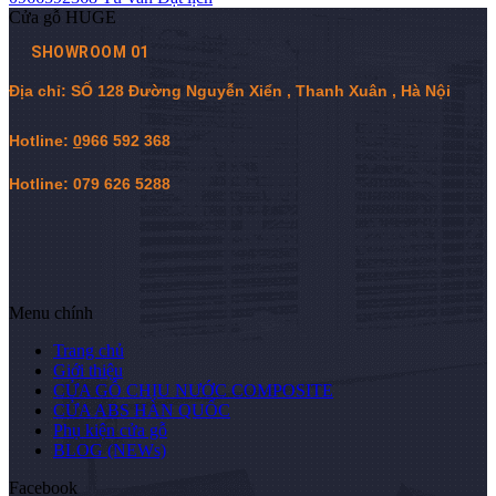
Cửa gỗ HUGE
SHOWROOM 01
Địa chỉ: SỐ 128 Đường Nguyễn Xiển , Thanh Xuân , Hà Nội
Hotline:
0
966 592 368
Hotline: 079 626 5288
Menu chính
Trang chủ
Giới thiệu
CỬA GỖ CHỊU NƯỚC COMPOSITE
CỬA ABS HÀN QUỐC
Phụ kiện cửa gỗ
BLOG (NEWs)
Facebook