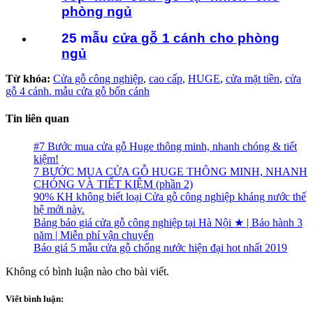
phòng ngủ
25 mẫu
cửa gỗ 1 cánh cho phòng
ngủ
Từ khóa:
Cửa gỗ công nghiệp
,
cao cấp
,
HUGE
,
cửa mặt tiền
,
cửa
gỗ 4 cánh. mẫu cửa gỗ bốn cánh
Tin liên quan
#7 Bước mua cửa gỗ Huge thông minh, nhanh chóng & tiết
kiệm!
7 BƯỚC MUA CỬA GỖ HUGE THÔNG MINH, NHANH
CHÓNG VÀ TIẾT KIỆM (phần 2)
90% KH không biết loại Cửa gỗ công nghiệp kháng nước thế
hệ mới này.
Bảng báo giá cửa gỗ công nghiệp tại Hà Nội ★ | Bảo hành 3
năm | Miễn phí vận chuyển
Báo giá 5 mẫu cửa gỗ chống nước hiện đại hot nhất 2019
Không có bình luận nào cho bài viết.
Viết bình luận: