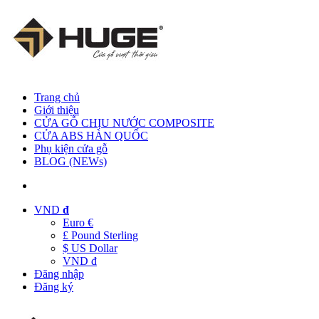
Trang chủ
Giới thiệu
CỬA GỖ CHỊU NƯỚC COMPOSITE
CỬA ABS HÀN QUỐC
Phụ kiện cửa gỗ
BLOG (NEWs)
VND
đ
Euro €
£ Pound Sterling
$ US Dollar
VND đ
Đăng nhập
Đăng ký