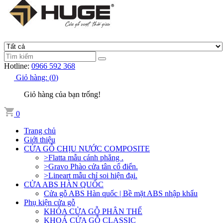
Hotline:
0966 592 368
Giỏ hàng:
(
0
)
Giỏ hàng của bạn trống!
0
Trang chủ
Giới thiệu
CỬA GỖ CHỊU NƯỚC COMPOSITE
>Flatta mẫu cánh phẳng .
>Gravo Phào cửa tân cổ điển.
>Lineart mẫu chỉ soi hiện đại.
CỬA ABS HÀN QUỐC
Cửa gỗ ABS Hàn quốc | Bề mặt ABS nhập khẩu
Phụ kiện cửa gỗ
KHÓA CỬA GỖ PHÂN THỂ
KHOÁ CỬA GỖ CLASSIC