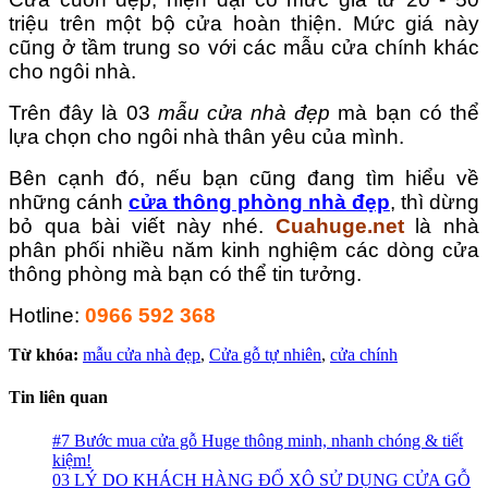
triệu trên một bộ cửa hoàn thiện. Mức giá này
cũng ở tầm trung so với các mẫu cửa chính khác
cho ngôi nhà.
Trên đây là 03
mẫu cửa nhà đẹp
mà bạn có thể
lựa chọn cho ngôi nhà thân yêu của mình.
Bên cạnh đó, nếu bạn cũng đang tìm hiểu về
những cánh
cửa thông phòng nhà đẹp
, thì dừng
bỏ qua bài viết này nhé.
Cuahuge.net
là nhà
phân phối nhiều năm kinh nghiệm các dòng cửa
thông phòng mà bạn có thể tin tưởng.
Hotline:
0966 592 368
Từ khóa:
mẫu cửa nhà đẹp
,
Cửa gỗ tự nhiên
,
cửa chính
Tin liên quan
#7 Bước mua cửa gỗ Huge thông minh, nhanh chóng & tiết
kiệm!
03 LÝ DO KHÁCH HÀNG ĐỔ XÔ SỬ DỤNG CỬA GỖ