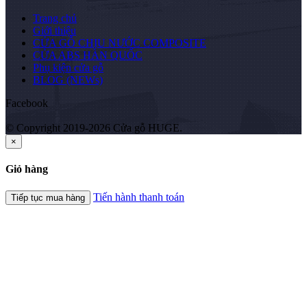
Trang chủ
Giới thiệu
CỬA GỖ CHỊU NƯỚC COMPOSITE
CỬA ABS HÀN QUỐC
Phụ kiện cửa gỗ
BLOG (NEWs)
Facebook
© Copyright 2019-2026 Cửa gỗ HUGE.
×
Giỏ hàng
Tiến hành thanh toán
Tiếp tục mua hàng