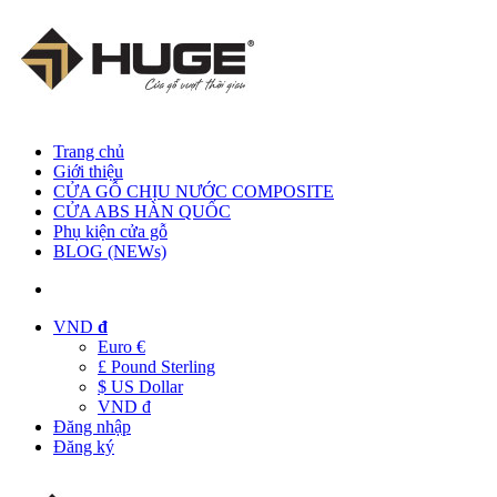
Trang chủ
Giới thiệu
CỬA GỖ CHỊU NƯỚC COMPOSITE
CỬA ABS HÀN QUỐC
Phụ kiện cửa gỗ
BLOG (NEWs)
VND
đ
Euro €
£ Pound Sterling
$ US Dollar
VND đ
Đăng nhập
Đăng ký