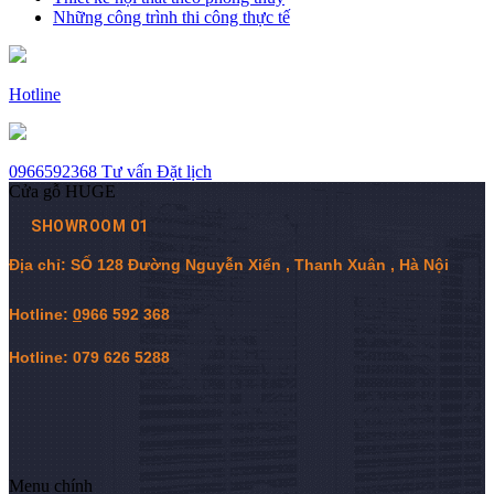
Những công trình thi công thực tế
Hotline
0966592368
Tư vấn
Đặt lịch
Cửa gỗ HUGE
SHOWROOM 01
Địa chỉ: SỐ 128 Đường Nguyễn Xiển , Thanh Xuân , Hà Nội
Hotline:
0
966 592 368
Hotline: 079 626 5288
Menu chính