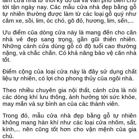
làm cửa nhà từ thời kỳ đồ đá và vẫn phổ biến cho
tới tận ngày nay. Các mẫu cửa nhà đẹp bằng gỗ
tự nhiên thường được làm từ các loại gỗ quý như
căm xe, sồi, lim, óc chó, gõ đỏ, hương, lim, sến,...
Ưu điểm của dòng cửa này là mang đến cho căn
nhà vẻ đẹp sang trọng, gần gũi thiên nhiên.
Những cánh cửa dùng gỗ có độ tuổi cao thường
nặng, và chắc chắn. Có khả năng bảo vệ căn nhà
tốt.
Điểm cộng của loại cửa này là đây sử dụng chất
liệu tự nhiên, có lợi cho phong thủy của ngôi nhà.
Theo nhiều chuyên gia nội thất, cánh cửa là nói
các dòng khí lưu thông, ảnh hưởng tới sức khỏe,
may mắn và sự bình an của các thành viên.
Trong đó, mẫu cửa nhà đẹp bằng gỗ tự nhiên
không mang hàn khí như các loại cửa nhôm, sắt,
kính,... nên cũng tốt hơn cho vận mệnh của gia
chủ.