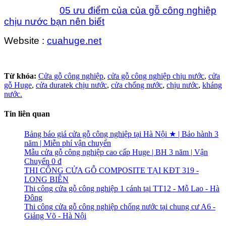
05 ưu điểm của của gỗ công nghiệp
chịu nước bạn nên biết
Website :
cuahuge.net
Từ khóa:
Cửa gỗ công nghiệp
,
cửa gỗ công nghiệp chịu nước
,
cửa
gỗ Huge
,
cửa duratek chịu nước
,
cửa chống nước
,
chịu nước
,
kháng
nước.
Tin liên quan
Bảng báo giá cửa gỗ công nghiệp tại Hà Nội ★ | Bảo hành 3
năm | Miễn phí vận chuyển
Mẫu cửa gỗ công nghiệp cao cấp Huge | BH 3 năm | Vận
Chuyển 0 đ
THI CÔNG CỬA GỖ COMPOSITE TẠI KĐT 319 -
LONG BIÊN
Thi công cửa gỗ công nghiệp 1 cánh tại TT12 - Mỗ Lao - Hà
Đông
Thi công cửa gỗ công nghiệp chống nước tại chung cư A6 -
Giảng Võ - Hà Nội