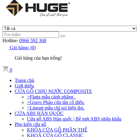
Hotline:
0966 592 368
Giỏ hàng:
(
0
)
Giỏ hàng của bạn trống!
0
Trang chủ
Giới thiệu
CỬA GỖ CHỊU NƯỚC COMPOSITE
>Flatta mẫu cánh phẳng .
>Gravo Phào cửa tân cổ điển.
>Lineart mẫu chỉ soi hiện đại.
CỬA ABS HÀN QUỐC
Cửa gỗ ABS Hàn quốc | Bề mặt ABS nhập khẩu
Phụ kiện cửa gỗ
KHÓA CỬA GỖ PHÂN THỂ
KHOÁ CỬA GỖ CLASSIC