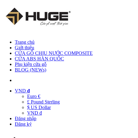
Trang chủ
Giới thiệu
CỬA GỖ CHỊU NƯỚC COMPOSITE
CỬA ABS HÀN QUỐC
Phụ kiện cửa gỗ
BLOG (NEWs)
VND
đ
Euro €
£ Pound Sterling
$ US Dollar
VND đ
Đăng nhập
Đăng ký