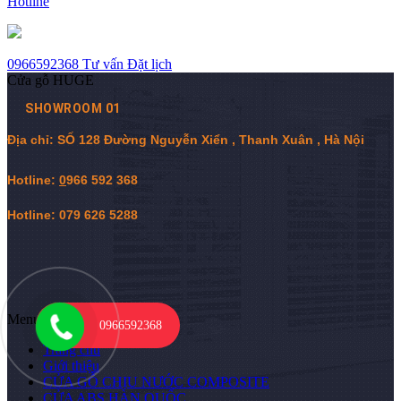
Hotline
0966592368
Tư vấn
Đặt lịch
Cửa gỗ HUGE
SHOWROOM 01
Địa chỉ: SỐ 128 Đường Nguyễn Xiển , Thanh Xuân , Hà Nội
Hotline:
0
966 592 368
Hotline: 079 626 5288
Menu chính
0966592368
Trang chủ
Giới thiệu
CỬA GỖ CHỊU NƯỚC COMPOSITE
CỬA ABS HÀN QUỐC