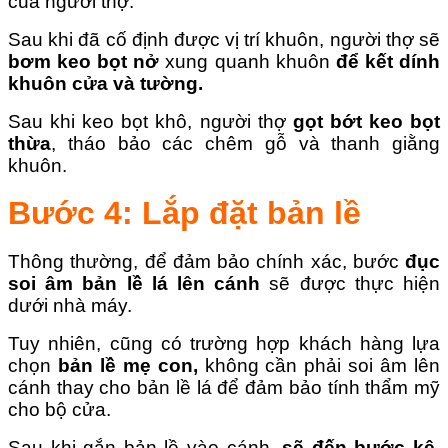
của người thợ.
Sau khi đã cố định được vị trí khuôn, người thợ sẽ
bơm keo bọt nở
xung quanh khuôn
để kết dính
khuôn cửa và tường.
Sau khi keo bọt khô, người thợ
gọt bớt keo bọt
thừa
, tháo bảo các chêm gỗ và thanh giằng
khuôn.
Bước 4: Lắp đặt bản lề
Thông thường, để đảm bảo chính xác, bước
đục
soi âm bản lề lá lên cánh
sẽ được thực hiện
dưới nhà máy.
Tuy nhiên, cũng có trường hợp khách hàng lựa
chọn
bản lề mẹ con,
không cần phải soi âm lên
cánh thay cho bản lề lá để đảm bảo tính thẩm mỹ
cho bộ cửa.
Sau khi gắn bản lề vào cánh,
sẽ đến bước kê,