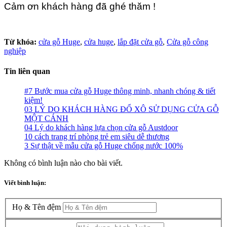
Cảm ơn khách hàng đã ghé thăm !
Từ khóa:
cửa gỗ Huge
,
cửa huge
,
lắp đặt cửa gỗ
,
Cửa gỗ công
nghiệp
Tin liên quan
#7 Bước mua cửa gỗ Huge thông minh, nhanh chóng & tiết
kiệm!
03 LÝ DO KHÁCH HÀNG ĐỔ XÔ SỬ DỤNG CỬA GỖ
MỘT CÁNH
04 Lý do khách hàng lựa chọn cửa gỗ Austdoor
10 cách trang trí phòng trẻ em siêu dễ thương
3 Sự thật về mẫu cửa gỗ Huge chống nước 100%
Không có bình luận nào cho bài viết.
Viết bình luận:
Họ & Tên đệm