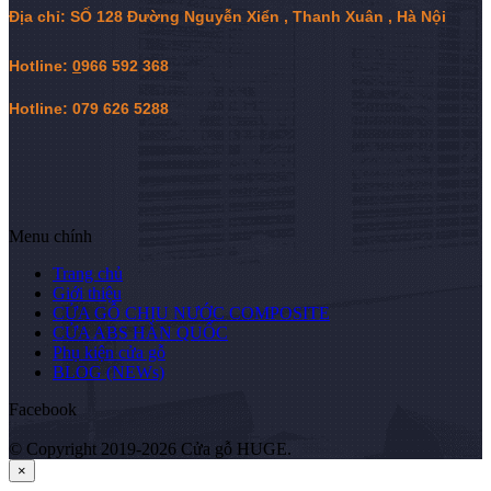
Địa chỉ: SỐ 128 Đường Nguyễn Xiển , Thanh Xuân , Hà Nội
Hotline:
0
966 592 368
Hotline: 079 626 5288
Menu chính
Trang chủ
Giới thiệu
CỬA GỖ CHỊU NƯỚC COMPOSITE
CỬA ABS HÀN QUỐC
Phụ kiện cửa gỗ
BLOG (NEWs)
Facebook
© Copyright 2019-2026 Cửa gỗ HUGE.
×