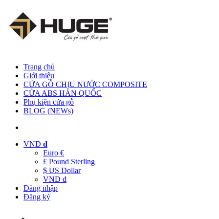
Trang chủ
Giới thiệu
CỬA GỖ CHỊU NƯỚC COMPOSITE
CỬA ABS HÀN QUỐC
Phụ kiện cửa gỗ
BLOG (NEWs)
VND
đ
Euro €
£ Pound Sterling
$ US Dollar
VND đ
Đăng nhập
Đăng ký