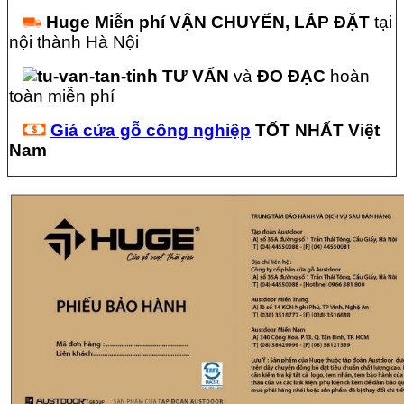
Huge
Miễn phí VẬN CHUYỂN, LẮP ĐẶT
tại
nội thành Hà Nội
TƯ VẤN
và
ĐO ĐẠC
hoàn
toàn miễn phí
Giá cửa gỗ công nghiệp
TỐT NHẤT Việt
Nam