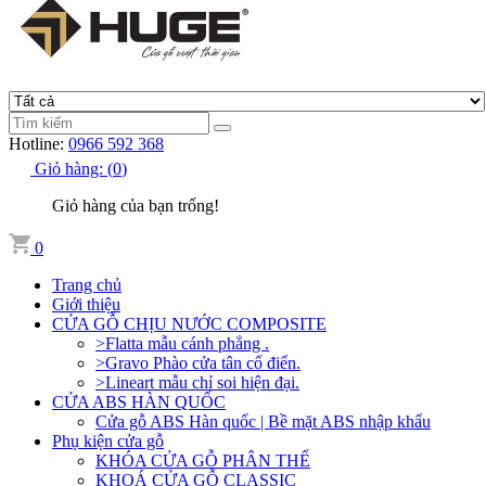
Hotline:
0966 592 368
Giỏ hàng:
(
0
)
Giỏ hàng của bạn trống!
0
Trang chủ
Giới thiệu
CỬA GỖ CHỊU NƯỚC COMPOSITE
>Flatta mẫu cánh phẳng .
>Gravo Phào cửa tân cổ điển.
>Lineart mẫu chỉ soi hiện đại.
CỬA ABS HÀN QUỐC
Cửa gỗ ABS Hàn quốc | Bề mặt ABS nhập khẩu
Phụ kiện cửa gỗ
KHÓA CỬA GỖ PHÂN THỂ
KHOÁ CỬA GỖ CLASSIC