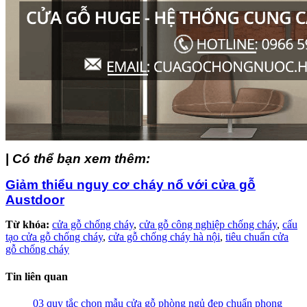
|
Có thể bạn xem thêm:
Giảm thiểu nguy cơ cháy nổ với cửa gỗ
Austdoor
Từ khóa:
cửa gỗ chống cháy
,
cửa gỗ công nghiệp chống cháy
,
cấu
tạo cửa gỗ chống cháy
,
cửa gỗ chống cháy hà nội
,
tiêu chuẩn cửa
gỗ chống cháy
Tin liên quan
03 quy tắc chọn mẫu cửa gỗ phòng ngủ đẹp chuẩn phong