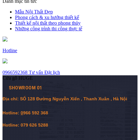
Danh mục tin tức
Mẫu Nội Thất Đẹp
Phong cách & xu hướng thiết kế
Thiết kế nội thất theo phong thủy
Những công trình thi công thực tế
Hotline
0966592368
Tư vấn
Đặt lịch
Cửa gỗ HUGE
SHOWROOM 01
Địa chỉ: SỐ 128 Đường Nguyễn Xiển , Thanh Xuân , Hà Nội
Hotline:
0
966 592 368
Hotline: 079 626 5288