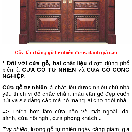
Cửa làm bằng gỗ tự nhiên được đánh giá cao
* Đối với cửa gỗ,
hai chất liệu
được dùng phổ
biến là
CỬA GỖ TỰ NHIÊN
và
CỬA GỖ CÔNG
NGHIỆP
.
Cửa gỗ tự nhiên
là chất liệu được nhiều chủ nhà
yêu thích vì độ chắc chắn, màu vân gỗ đẹp cuốn
hút và sự đẳng cấp mà nó mang lại cho ngôi nhà
=> Thích hợp làm cửa bảo vệ mặt ngoài, đại
sảnh, cửa hội nghị, cửa phòng khách...
Tuy nhiên
, lượng gỗ tự nhiên ngày càng giảm, giá