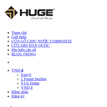
Trang chủ
Giới thiệu
CỬA GỖ CHỊU NƯỚC COMPOSITE
CỬA ABS HÀN QUỐC
Phụ kiện cửa gỗ
BLOG (NEWs)
VND
đ
Euro €
£ Pound Sterling
$ US Dollar
VND đ
Đăng nhập
Đăng ký