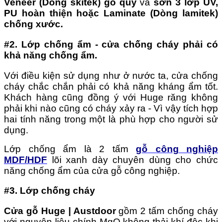
Veneer (Dòng skitek) gỗ quý
và
sơn 3 lớp UV,
PU hoàn thiện hoặc Laminate (Dòng lamitek)
chống xước.
#2. Lớp chống ẩm - cửa chống cháy phải có
khả năng chống ẩm.
Với điều kiện sử dụng như ở nước ta, cửa chống
cháy chắc chắn phải có khả năng kháng ẩm tốt.
Khách hàng cũng đồng ý với Huge răng không
phải khi nào cũng có cháy xảy ra - Vì vậy tích hợp
hai tính năng trong một là phù hợp cho người sử
dụng.
Lớp chống ẩm là 2 tấm
gỗ công nghiệp
MDF/HDF
lõi xanh dày chuyên dùng cho chức
năng chống ẩm của cửa gỗ công nghiệp.
#3. Lớp chống cháy
Cửa gỗ Huge | Austdoor
gồm 2 tấm chống cháy
với nguyên liệu chính MgO không thải khí độc khi