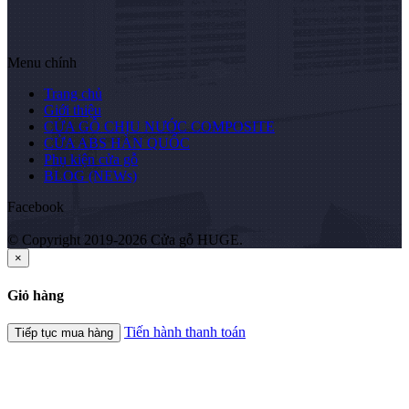
Menu chính
Trang chủ
Giới thiệu
CỬA GỖ CHỊU NƯỚC COMPOSITE
CỬA ABS HÀN QUỐC
Phụ kiện cửa gỗ
BLOG (NEWs)
Facebook
© Copyright 2019-2026 Cửa gỗ HUGE.
×
Giỏ hàng
Tiến hành thanh toán
Tiếp tục mua hàng