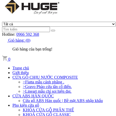
Hotline:
0966 592 368
Giỏ hàng:
(
0
)
Giỏ hàng của bạn trống!
0
Trang chủ
Giới thiệu
CỬA GỖ CHỊU NƯỚC COMPOSITE
>Flatta mẫu cánh phẳng .
>Gravo Phào cửa tân cổ điển.
>Lineart mẫu chỉ soi hiện đại.
CỬA ABS HÀN QUỐC
Cửa gỗ ABS Hàn quốc | Bề mặt ABS nhập khẩu
Phụ kiện cửa gỗ
KHÓA CỬA GỖ PHÂN THỂ
KHOÁ CỬA GỖ CLASSIC