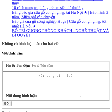
thủy
10 cách trang trí phòng trẻ em siêu dễ thương
Bảng báo giá cửa gỗ công nghiệp tại Hà Nội ★ | Bảo hành 3
năm | Miễn phí vận chuyển
Báo giá cửa gỗ công nghiệp Huge | Cửa gỗ công nghiệp tốt
nhất Hà Nội ★
BỐ TRÍ GƯƠNG PHÒNG KHÁCH - NGHỆ THUẬT VÀ
BÍ QUYẾT
Không có bình luận nào cho bài viết.
Viết bình luận:
Họ & Tên đệm
Nội dung bình luận
Gửi