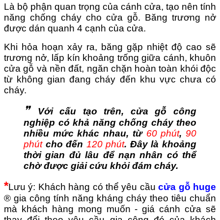
Là bộ phận quan trọng của cánh cửa, tạo nên tính
năng chống cháy cho cửa gỗ.
Băng trương nở
được dán quanh 4 cạnh của cửa.
Khi hỏa hoạn xảy ra, băng gặp nhiệt độ cao sẽ
trương nở, lấp kín khoảng trống giữa cánh, khuôn
cửa gỗ và nền đất, ngăn chặn hoàn toàn khói độc
từ không gian đang cháy đến khu vực chưa có
cháy.
❞
Với cấu tạo trên, cửa gỗ công
nghiệp có khả năng chống cháy theo
nhiều mức khác nhau, từ
60
phút
,
90
phút
cho đến
120
phút
. Đây là khoảng
thời gian đủ lâu để nạn nhân có thể
chờ được giải cứu khỏi đám cháy.
*
Lưu ý: Khách hàng có thể yêu cầu
cửa gỗ huge
®
gia công tính năng kháng cháy theo tiêu chuẩn
mà khách hàng mong muốn - giá cánh cửa sẽ
thay đổi theo yêu cầu gia công đó của khách