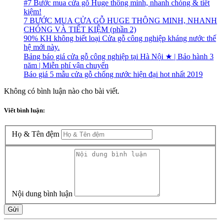
#7 Bước mua cửa gỗ Huge thông minh, nhanh chóng & tiết
kiệm!
7 BƯỚC MUA CỬA GỖ HUGE THÔNG MINH, NHANH
CHÓNG VÀ TIẾT KIỆM (phần 2)
90% KH không biết loại Cửa gỗ công nghiệp kháng nước thế
hệ mới này.
Bảng báo giá cửa gỗ công nghiệp tại Hà Nội ★ | Bảo hành 3
năm | Miễn phí vận chuyển
Báo giá 5 mẫu cửa gỗ chống nước hiện đại hot nhất 2019
Không có bình luận nào cho bài viết.
Viết bình luận:
Họ & Tên đệm
Nội dung bình luận
Gửi