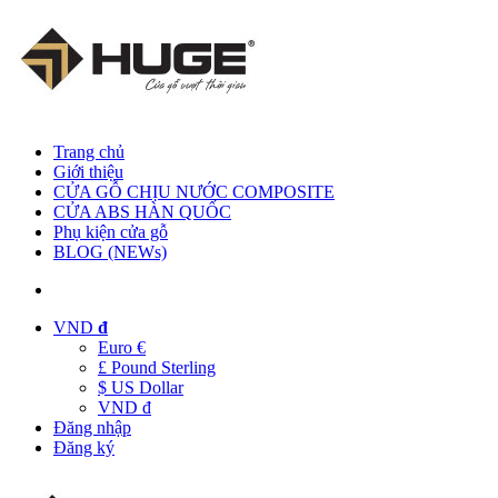
Trang chủ
Giới thiệu
CỬA GỖ CHỊU NƯỚC COMPOSITE
CỬA ABS HÀN QUỐC
Phụ kiện cửa gỗ
BLOG (NEWs)
VND
đ
Euro €
£ Pound Sterling
$ US Dollar
VND đ
Đăng nhập
Đăng ký