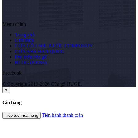
Menu chính
Trang chủ
Giới thiệu
CỬA GỖ CHỊU NƯỚC COMPOSITE
CỬA ABS HÀN QUỐC
Phụ kiện cửa gỗ
BLOG (NEWs)
Facebook
© Copyright 2019-2026 Cửa gỗ HUGE.
×
Giỏ hàng
Tiến hành thanh toán
Tiếp tục mua hàng