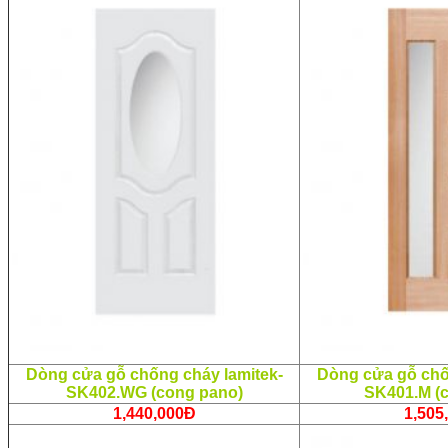
Dòng cửa gỗ chống cháy lamitek-
Dòng cửa gỗ chố
SK402.WG (cong pano)
SK401.M (
1,440,000Đ
1,505