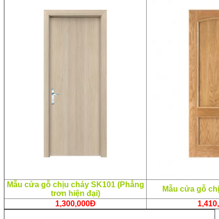
Mẫu cửa gỗ chịu cháy SK101 (Phẳng
Mẫu cửa gỗ ch
trơn hiện đại)
1,300,000Đ
1,410