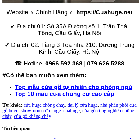
Website ⭐ Chính Hãng ⭐:
https://Cuahuge.net
✔ Địa chỉ 01: Số 35A Đường số 1, Trần Thái
Tông, Cầu Giấy, Hà Nội
✔ Địa chỉ 02: Tầng 3 Tòa nhà 210, Đường Trung
Kính, Cầu Giấy, Hà Nội
☎ Hotline:
0966.592.368
|
079.626.5288
#Có thể bạn muốn xem thêm:
Top mẫu cửa gỗ tự nhiên cho phòng ngủ
Top 10 mẫu cửa chung cư cao cấp
Từ khóa:
cửa huge chống cháy
,
đại lý cửa huge
,
nhà phân phối cửa
gỗ huge
,
showroom cửa huge. cuahuge
,
cửa gỗ công nghiệp chống
cháy
,
cửa gỗ kháng cháy
Tin liên quan