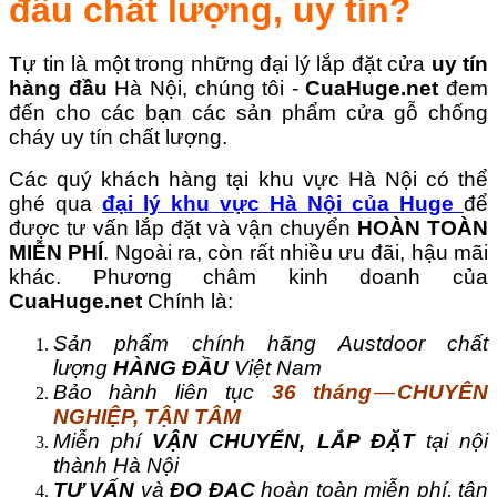
đâu chất lượng, uy tín?
Tự tin là một trong những đại lý lắp đặt cửa
uy tín
hàng đầu
Hà Nội, chúng tôi -
CuaHuge.net
đem
đến cho các bạn các sản phẩm cửa gỗ chống
cháy uy tín chất lượng.
Các quý khách hàng tại khu vực Hà Nội có thể
ghé qua
đại lý khu vực Hà Nội của Huge
để
được tư vấn lắp đặt và vận chuyển
HOÀN TOÀN
MIỄN PHÍ
. Ngoài ra, còn rất nhiều ưu đãi, hậu mãi
khác. Phương châm kinh doanh của
CuaHuge.net
Chính là:
Sản phẩm chính hãng Austdoor chất
lượng
HÀNG ĐẦU
Việt Nam
Bảo hành liên tục
36 tháng
—
CHUYÊN
NGHIỆP, TẬN TÂM
Miễn phí
VẬN CHUYỂN, LẮP ĐẶT
tại nội
thành Hà Nội
TƯ VẤN
và
ĐO ĐẠC
hoàn toàn miễn phí, tận