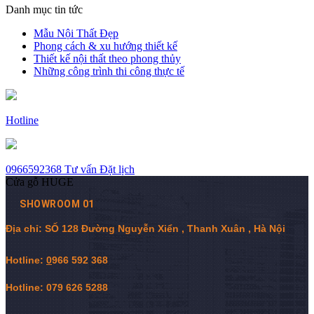
Danh mục tin tức
Mẫu Nội Thất Đẹp
Phong cách & xu hướng thiết kế
Thiết kế nội thất theo phong thủy
Những công trình thi công thực tế
Hotline
0966592368
Tư vấn
Đặt lịch
Cửa gỗ HUGE
SHOWROOM 01
Địa chỉ: SỐ 128 Đường Nguyễn Xiển , Thanh Xuân , Hà Nội
Hotline:
0
966 592 368
Hotline: 079 626 5288