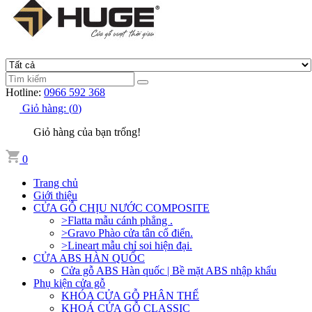
Hotline:
0966 592 368
Giỏ hàng:
(
0
)
Giỏ hàng của bạn trống!
0
Trang chủ
Giới thiệu
CỬA GỖ CHỊU NƯỚC COMPOSITE
>Flatta mẫu cánh phẳng .
>Gravo Phào cửa tân cổ điển.
>Lineart mẫu chỉ soi hiện đại.
CỬA ABS HÀN QUỐC
Cửa gỗ ABS Hàn quốc | Bề mặt ABS nhập khẩu
Phụ kiện cửa gỗ
KHÓA CỬA GỖ PHÂN THỂ
KHOÁ CỬA GỖ CLASSIC