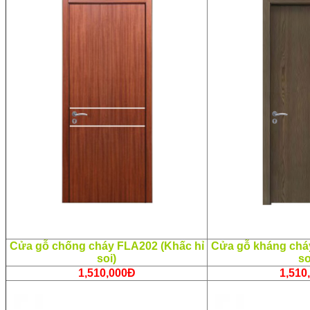
Cửa gỗ chống cháy FLA202 (Khấc hỉ
Cửa gỗ kháng chá
soi)
so
1,510,000Đ
1,510