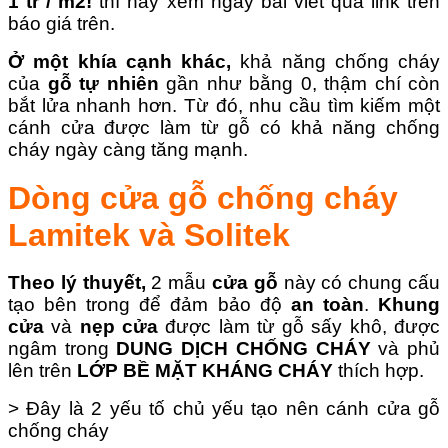
1 tr / m2!
thì hãy xem ngay bài viết qua link trên
báo giá trên.
Ở một khía cạnh khác,
khả năng chống cháy
của
gỗ tự nhiên
gần như bằng 0, thậm chí còn
bắt lửa nhanh hơn. Từ đó, nhu cầu tìm kiếm một
cánh cửa được làm từ gỗ có khả năng chống
cháy ngày càng tăng mạnh.
Dòng cửa gỗ chống cháy
Lamitek và Solitek
Theo lý thuyết,
2 mẫu
cửa gỗ
này có chung cấu
tạo bên trong để đảm bảo độ
an toàn
.
Khung
cửa
và
nẹp cửa
được làm từ gỗ sấy khô, được
ngâm trong
DUNG DỊCH CHỐNG CHÁY
và phủ
lên trên
LỚP BỀ MẶT KHÁNG CHÁY
thích hợp.
> Đây là 2 yếu tố chủ yếu tạo nên cánh cửa gỗ
chống cháy