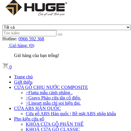
Hotline:
0966 592 368
Giỏ hàng:
(
0
)
Giỏ hàng của bạn trống!
0
Trang chủ
Giới thiệu
CỬA GỖ CHỊU NƯỚC COMPOSITE
>Flatta mẫu cánh phẳng .
>Gravo Phào cửa tân cổ điển.
>Lineart mẫu chỉ soi hiện đại.
CỬA ABS HÀN QUỐC
Cửa gỗ ABS Hàn quốc | Bề mặt ABS nhập khẩu
Phụ kiện cửa gỗ
KHÓA CỬA GỖ PHÂN THỂ
KHOÁ CỬA GỖ CLASSIC