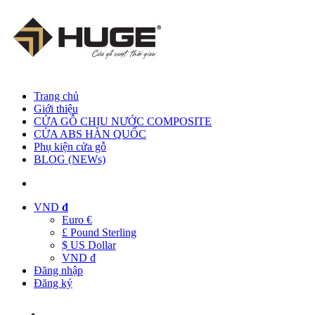
Trang chủ
Giới thiệu
CỬA GỖ CHỊU NƯỚC COMPOSITE
CỬA ABS HÀN QUỐC
Phụ kiện cửa gỗ
BLOG (NEWs)
VND
đ
Euro €
£ Pound Sterling
$ US Dollar
VND đ
Đăng nhập
Đăng ký