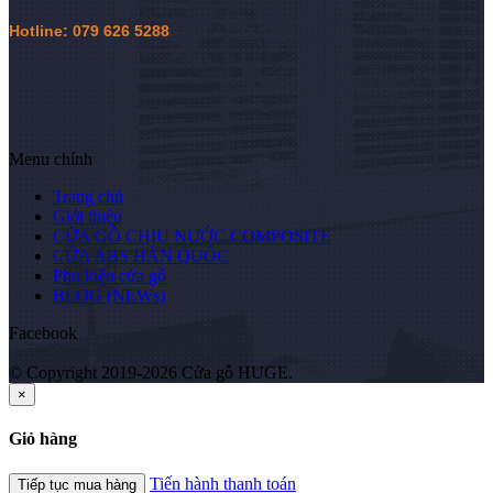
Hotline: 079 626 5288
Menu chính
Trang chủ
Giới thiệu
CỬA GỖ CHỊU NƯỚC COMPOSITE
CỬA ABS HÀN QUỐC
Phụ kiện cửa gỗ
BLOG (NEWs)
Facebook
© Copyright 2019-2026 Cửa gỗ HUGE.
×
Giỏ hàng
Tiến hành thanh toán
Tiếp tục mua hàng