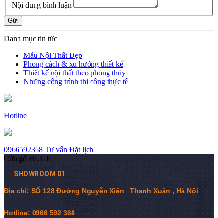
Nội dung bình luận
Gửi
Danh mục tin tức
Mẫu Nội Thất Đẹp
Phong cách & xu hướng thiết kế
Thiết kế nội thất theo phong thủy
Những công trình thi công thực tế
Hotline
0966592368
Tư vấn
Đặt lịch
Cửa gỗ HUGE
SHOWROOM 01
Địa chỉ: SỐ 128 Đường Nguyễn Xiển , Thanh Xuân , Hà Nội
Hotline:
0
966 592 368