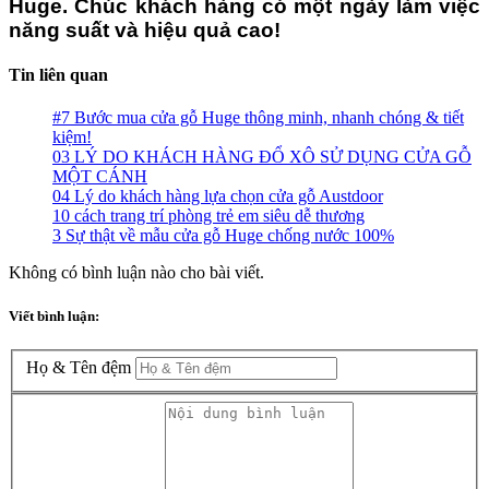
Huge. Chúc khách hàng có một ngày làm việc
năng suất và hiệu quả cao!
Tin liên quan
#7 Bước mua cửa gỗ Huge thông minh, nhanh chóng & tiết
kiệm!
03 LÝ DO KHÁCH HÀNG ĐỔ XÔ SỬ DỤNG CỬA GỖ
MỘT CÁNH
04 Lý do khách hàng lựa chọn cửa gỗ Austdoor
10 cách trang trí phòng trẻ em siêu dễ thương
3 Sự thật về mẫu cửa gỗ Huge chống nước 100%
Không có bình luận nào cho bài viết.
Viết bình luận:
Họ & Tên đệm