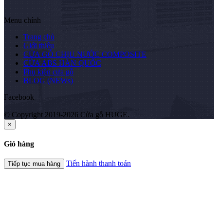
Menu chính
Trang chủ
Giới thiệu
CỬA GỖ CHỊU NƯỚC COMPOSITE
CỬA ABS HÀN QUỐC
Phụ kiện cửa gỗ
BLOG (NEWs)
Facebook
© Copyright 2019-2026 Cửa gỗ HUGE.
×
Giỏ hàng
Tiến hành thanh toán
Tiếp tục mua hàng