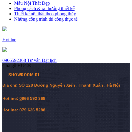
Mẫu Nội Thất Đẹp
Phong cách & xu hướng thiết kế
Thiết kế nội thất theo phong thủy
Những công trình thi công thực tế
Hotline
0966592368
Tư vấn
Đặt lịch
Cửa gỗ HUGE
SHOWROOM 01
Địa chỉ: SỐ 128 Đường Nguyễn Xiển , Thanh Xuân , Hà Nội
Hotline:
0
966 592 368
Hotline: 079 626 5288