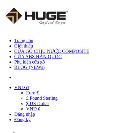
Trang chủ
Giới thiệu
CỬA GỖ CHỊU NƯỚC COMPOSITE
CỬA ABS HÀN QUỐC
Phụ kiện cửa gỗ
BLOG (NEWs)
VND
đ
Euro €
£ Pound Sterling
$ US Dollar
VND đ
Đăng nhập
Đăng ký