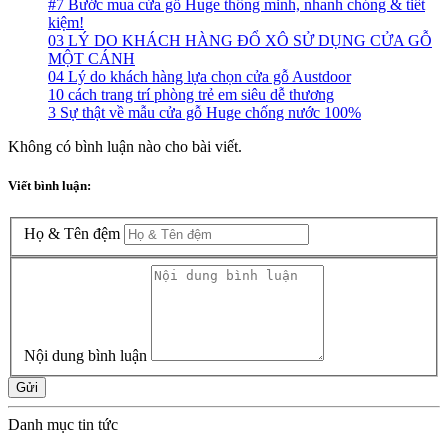
#7 Bước mua cửa gỗ Huge thông minh, nhanh chóng & tiết
kiệm!
03 LÝ DO KHÁCH HÀNG ĐỔ XÔ SỬ DỤNG CỬA GỖ
MỘT CÁNH
04 Lý do khách hàng lựa chọn cửa gỗ Austdoor
10 cách trang trí phòng trẻ em siêu dễ thương
3 Sự thật về mẫu cửa gỗ Huge chống nước 100%
Không có bình luận nào cho bài viết.
Viết bình luận:
Họ & Tên đệm
Nội dung bình luận
Gửi
Danh mục tin tức