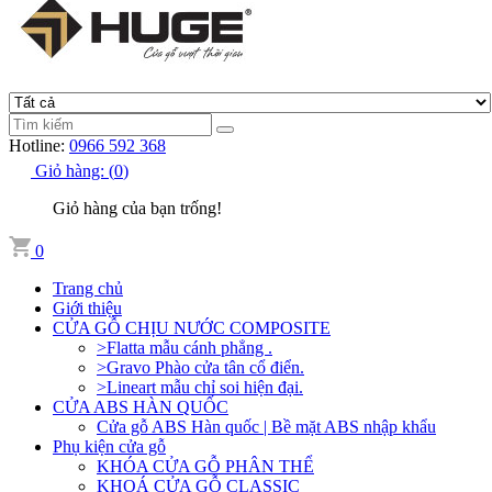
Hotline:
0966 592 368
Giỏ hàng:
(
0
)
Giỏ hàng của bạn trống!
0
Trang chủ
Giới thiệu
CỬA GỖ CHỊU NƯỚC COMPOSITE
>Flatta mẫu cánh phẳng .
>Gravo Phào cửa tân cổ điển.
>Lineart mẫu chỉ soi hiện đại.
CỬA ABS HÀN QUỐC
Cửa gỗ ABS Hàn quốc | Bề mặt ABS nhập khẩu
Phụ kiện cửa gỗ
KHÓA CỬA GỖ PHÂN THỂ
KHOÁ CỬA GỖ CLASSIC