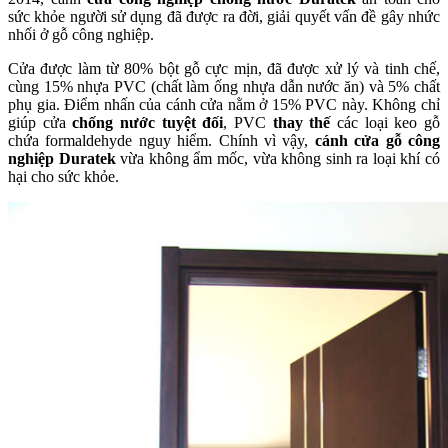
sức khỏe người sử dụng đã được ra đời, giải quyết vấn đề gây nhức
nhối ở gỗ công nghiệp.
Cửa được làm từ 80% bột gỗ cực mịn, đã được xử lý và tinh chế,
cùng 15% nhựa PVC (chất làm ống nhựa dẫn nước ăn) và 5% chất
phụ gia. Điểm nhấn của cánh cửa nằm ở 15% PVC này. Không chỉ
giúp cửa
chống nước tuyệt đối
, PVC
thay thế
các loại keo gỗ
chứa formaldehyde nguy hiểm. Chính vì vậy,
cánh cửa gỗ công
nghiệp Duratek
vừa không ẩm mốc, vừa không sinh ra loại khí có
hại cho sức khỏe.