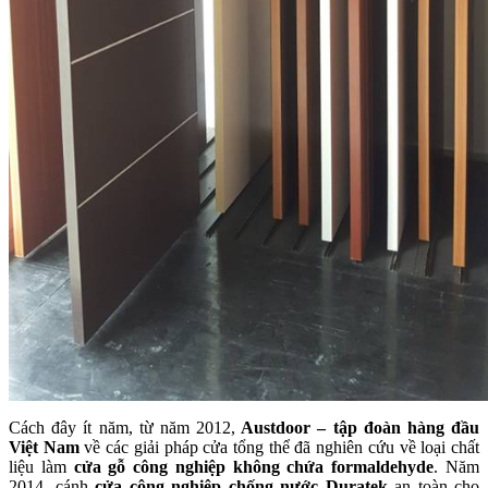
Cách đây ít năm, từ năm 2012,
Austdoor – tập đoàn hàng đầu
Việt Nam
về các giải pháp cửa tổng thể đã nghiên cứu về loại chất
liệu làm
cửa gỗ công nghiệp không chứa formaldehyde
. Năm
2014, cánh
cửa công nghiệp chống nước Duratek
an toàn cho