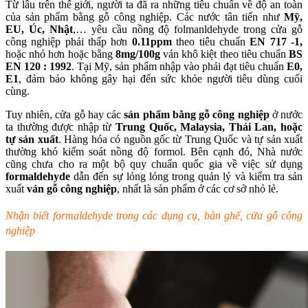
Từ lâu trên thế giới, người ta đã ra những tiêu chuẩn về độ an toàn
của sản phẩm bằng gỗ công nghiệp. Các nước tân tiến như
Mỹ,
EU, Úc, Nhật
,… yêu cầu nồng độ folmanldehyde trong cửa gỗ
công nghiệp phải thấp hơn
0.11ppm
theo tiêu chuẩn
EN 717 -1,
hoặc nhỏ hơn hoặc bằng
8mg/100g
ván khô kiệt theo tiêu chuẩn
BS
EN 120 : 1992
. Tại Mỹ, sản phẩm nhập vào phải đạt tiêu chuẩn
E0,
E1
, đảm bảo không gây hại đến sức khỏe người tiêu dùng cuối
cùng.
Tuy nhiên, cửa gỗ hay các
sản phẩm bằng gỗ công nghiệp
ở nước
ta thường được nhập từ
Trung Quốc, Malaysia, Thái Lan, hoặc
tự sản xuất
. Hàng hóa có nguồn gốc từ Trung Quốc và tự sản xuất
thường khó kiểm soát nồng độ formol. Bên cạnh đó, Nhà nước
cũng chưa cho ra một bộ quy chuẩn quốc gia về việc sử dụng
formaldehyde
dẫn đến sự lỏng lỏng trong quản lý và kiểm tra sản
xuất
ván gỗ công nghiệp
, nhất là sản phẩm ở các cơ sở nhỏ lẻ.
Nhận biết formaldehyde trong các dụng cụ, bàn ghế, cửa gỗ công
nghiệp