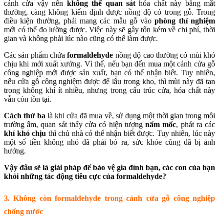
cánh cửa vậy nên
không thể quan sát
hóa chất này bằng mắt
thường, càng không kiểm định được nồng độ có trong gỗ. Trong
điều kiện thường, phải mang các mẫu gỗ vào
phòng thí nghiệm
mới có thể đo lường được. Việc này sẽ gây tốn kém về chi phí, thời
gian và không phải lúc nào cũng có thể làm được.
Các sản phẩm chứa
formaldehyde
nồng độ cao thường có mùi khó
chịu khi mới xuất xưởng. Vì thế, nếu bạn đến mua một cánh cửa gỗ
công nghiệp mới được sản xuất, bạn có thể nhận biết. Tuy nhiên,
nếu cửa gỗ công nghiệm được để lâu trong kho, thì mùi này đã tan
trong không khí ít nhiều, nhưng trong cấu trúc cửa, hóa chất này
vẫn còn tồn tại.
Cách thứ ba
là khi cửa đã mua về, sử dụng một thời gian trong môi
trường ẩm, quan sát thấy cửa có hiện tượng
nấm mốc
, phát ra các
khí khó chịu
thì chủ nhà có thể nhận biết được. Tuy nhiên, lúc này
một số tiền không nhỏ đã phải bỏ ra, sức khỏe cũng đã bị ảnh
hưởng.
Vậy đâu sẽ là giải pháp để bảo vệ gia đình bạn, các con của bạn
khỏi những tác động tiêu cực của formaldehyde?
3. Không còn formaldehyde trong cánh cửa gỗ công nghiệp
chống nước