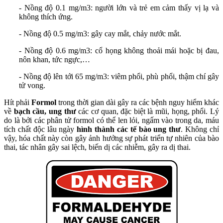
- Nồng độ 0.1 mg/m3: người lớn và trẻ em cảm thấy vị lạ và
không thích ứng.
- Nồng độ 0.5 mg/m3: gây cay mắt, chảy nước mắt.
- Nồng độ 0.6 mg/m3: cổ họng không thoải mái hoặc bị đau,
nôn khan, tức ngực,…
- Nồng độ lên tới 65 mg/m3: viêm phổi, phù phổi, thậm chí gây
tử vong.
Hít phải
Formol
trong thời gian dài gây ra các bệnh nguy hiểm khác
về
bạch cầu, ung thư
các cơ quan, đặc biệt là mũi, họng, phổi. Lý
do là bởi các phân tử formol có thể len lỏi, ngấm vào trong da, máu
tích chất độc lâu ngày
hình thành các tế bào ung thư
. Không chỉ
vậy, hóa chất này còn gây ảnh hưởng sự phát triển tự nhiên của bào
thai, tác nhân gây sai lệch, biến dị các nhiễm, gây ra dị thai.