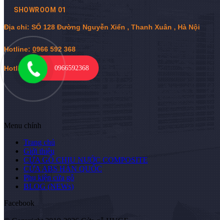
SHOWROOM 01
Địa chỉ: SỐ 128 Đường Nguyễn Xiển , Thanh Xuân , Hà Nội
Hotline:
0
966 592 368
Hotline: 079 626 5288
0966592368
Menu chính
Trang chủ
Giới thiệu
CỬA GỖ CHỊU NƯỚC COMPOSITE
CỬA ABS HÀN QUỐC
Phụ kiện cửa gỗ
BLOG (NEWs)
Facebook