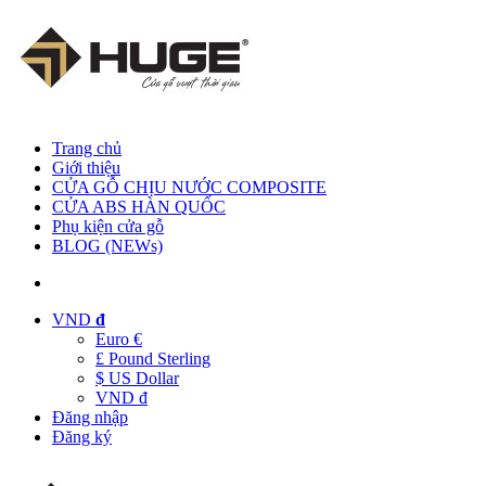
Trang chủ
Giới thiệu
CỬA GỖ CHỊU NƯỚC COMPOSITE
CỬA ABS HÀN QUỐC
Phụ kiện cửa gỗ
BLOG (NEWs)
VND
đ
Euro €
£ Pound Sterling
$ US Dollar
VND đ
Đăng nhập
Đăng ký