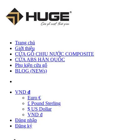
Trang chủ
Giới thiệu
CỬA GỖ CHỊU NƯỚC COMPOSITE
CỬA ABS HÀN QUỐC
Phụ kiện cửa gỗ
BLOG (NEWs)
VND
đ
Euro €
£ Pound Sterling
$ US Dollar
VND đ
Đăng nhập
Đăng ký