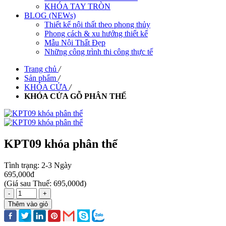
KHÓA TAY TRÒN
BLOG (NEWs)
Thiết kế nội thất theo phong thủy
Phong cách & xu hướng thiết kế
Mẫu Nội Thất Đẹp
Những công trình thi công thực tế
Trang chủ
/
Sản phẩm
/
KHÓA CỬA
/
KHÓA CỬA GỖ PHÂN THỂ
KPT09 khóa phân thể
Tình trạng:
2-3 Ngày
695,000đ
(
Giá sau Thuế: 695,000đ
)
-
+
Thêm vào giỏ