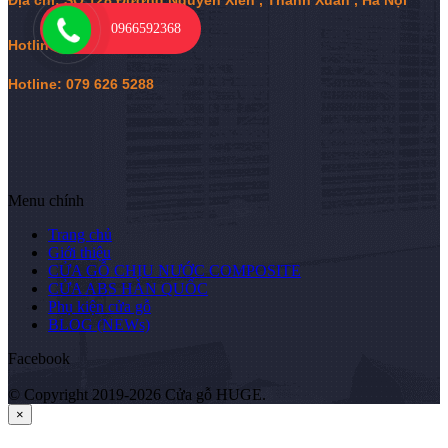
0966592368
Hotline:
0
966 592 368
Hotline: 079 626 5288
Menu chính
Trang chủ
Giới thiệu
CỬA GỖ CHỊU NƯỚC COMPOSITE
CỬA ABS HÀN QUỐC
Phụ kiện cửa gỗ
BLOG (NEWs)
Facebook
© Copyright 2019-2026 Cửa gỗ HUGE.
×