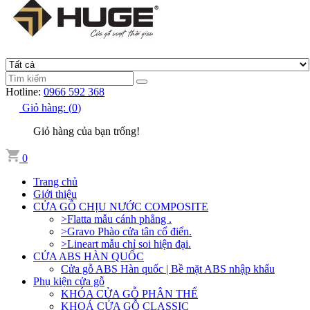
Hotline:
0966 592 368
Giỏ hàng:
(
0
)
Giỏ hàng của bạn trống!
0
Trang chủ
Giới thiệu
CỬA GỖ CHỊU NƯỚC COMPOSITE
>Flatta mẫu cánh phẳng .
>Gravo Phào cửa tân cổ điển.
>Lineart mẫu chỉ soi hiện đại.
CỬA ABS HÀN QUỐC
Cửa gỗ ABS Hàn quốc | Bề mặt ABS nhập khẩu
Phụ kiện cửa gỗ
KHÓA CỬA GỖ PHÂN THỂ
KHOÁ CỬA GỖ CLASSIC