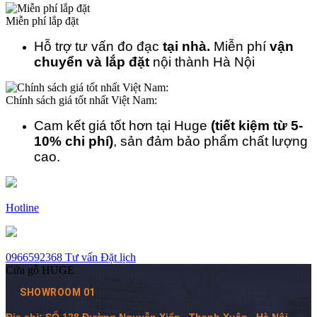
Miễn phí lắp đặt
Hỗ trợ tư vấn đo đạc
tại nhà.
Miễn phí
vận
chuyển và lắp đặt
nội thành Hà Nội
Chính sách giá tốt nhất Việt Nam:
Cam kết giá tốt hơn tại Huge
(tiết kiệm từ 5-
10% chi phí)
, sản đảm bảo phẩm chất lượng
cao.
Hotline
0966592368
Tư vấn
Đặt lịch
Cửa gỗ HUGE
SHOWROOM 01
Địa chỉ: SỐ 128 Đường Nguyễn Xiển , Thanh Xuân , Hà Nội