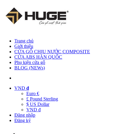
Trang chủ
Giới thiệu
CỬA GỖ CHỊU NƯỚC COMPOSITE
CỬA ABS HÀN QUỐC
Phụ kiện cửa gỗ
BLOG (NEWs)
VND
đ
Euro €
£ Pound Sterling
$ US Dollar
VND đ
Đăng nhập
Đăng ký