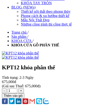
KHÓA TAY TRÒN
BLOG (NEWs)
Thiết kế nội thất theo phong thủy
Phong cách & xu hướng thiết kế
Mẫu Nội Thất Đẹp
Những công trình thi công thực tế
Trang chủ
/
Sản phẩm
/
KHÓA CỬA
/
KHÓA CỬA GỖ PHÂN THỂ
KPT12 khóa phân thể
Tình trạng:
2-3 Ngày
675,000đ
(
Giá sau Thuế: 675,000đ
)
-
+
Thêm vào giỏ