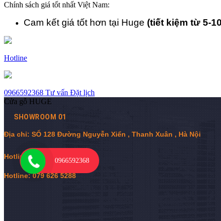
Chính sách giá tốt nhất Việt Nam:
Cam kết giá tốt hơn tại Huge
(tiết kiệm từ 5-1
Hotline
0966592368
Tư vấn
Đặt lịch
Cửa gỗ HUGE
SHOWROOM 01
Địa chỉ: SỐ 128 Đường Nguyễn Xiển , Thanh Xuân , Hà Nội
Hotline:
0
966 592 368
0966592368
Hotline: 079 626 5288