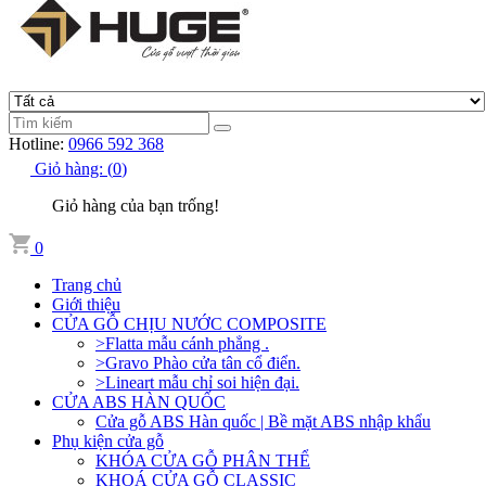
Hotline:
0966 592 368
Giỏ hàng:
(
0
)
Giỏ hàng của bạn trống!
0
Trang chủ
Giới thiệu
CỬA GỖ CHỊU NƯỚC COMPOSITE
>Flatta mẫu cánh phẳng .
>Gravo Phào cửa tân cổ điển.
>Lineart mẫu chỉ soi hiện đại.
CỬA ABS HÀN QUỐC
Cửa gỗ ABS Hàn quốc | Bề mặt ABS nhập khẩu
Phụ kiện cửa gỗ
KHÓA CỬA GỖ PHÂN THỂ
KHOÁ CỬA GỖ CLASSIC