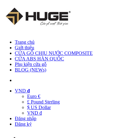
Trang chủ
Giới thiệu
CỬA GỖ CHỊU NƯỚC COMPOSITE
CỬA ABS HÀN QUỐC
Phụ kiện cửa gỗ
BLOG (NEWs)
VND
đ
Euro €
£ Pound Sterling
$ US Dollar
VND đ
Đăng nhập
Đăng ký