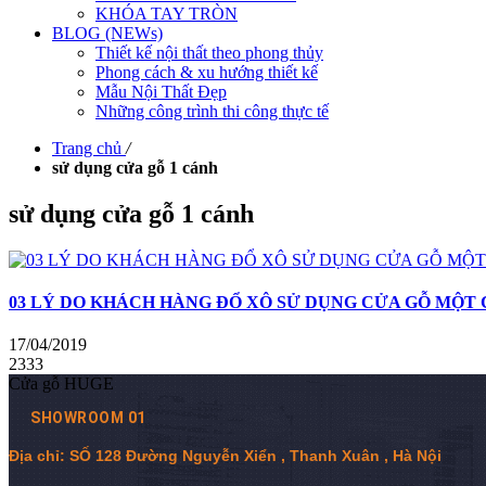
KHÓA TAY TRÒN
BLOG (NEWs)
Thiết kế nội thất theo phong thủy
Phong cách & xu hướng thiết kế
Mẫu Nội Thất Đẹp
Những công trình thi công thực tế
Trang chủ
/
sử dụng cửa gỗ 1 cánh
sử dụng cửa gỗ 1 cánh
03 LÝ DO KHÁCH HÀNG ĐỔ XÔ SỬ DỤNG CỬA GỖ MỘT
17/04/2019
2333
Cửa gỗ HUGE
SHOWROOM 01
Địa chỉ: SỐ 128 Đường Nguyễn Xiển , Thanh Xuân , Hà Nội