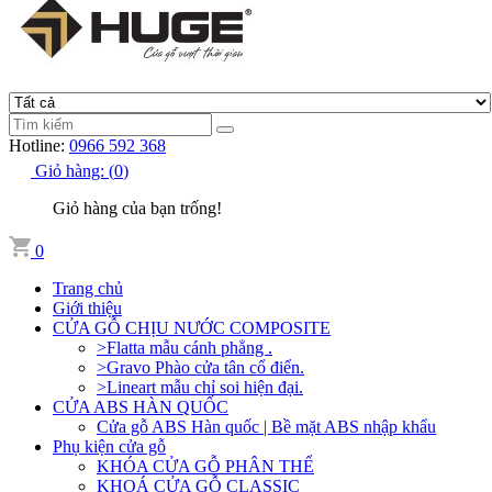
Hotline:
0966 592 368
Giỏ hàng:
(
0
)
Giỏ hàng của bạn trống!
0
Trang chủ
Giới thiệu
CỬA GỖ CHỊU NƯỚC COMPOSITE
>Flatta mẫu cánh phẳng .
>Gravo Phào cửa tân cổ điển.
>Lineart mẫu chỉ soi hiện đại.
CỬA ABS HÀN QUỐC
Cửa gỗ ABS Hàn quốc | Bề mặt ABS nhập khẩu
Phụ kiện cửa gỗ
KHÓA CỬA GỖ PHÂN THỂ
KHOÁ CỬA GỖ CLASSIC