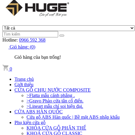
Hotline:
0966 592 368
Giỏ hàng:
(
0
)
Giỏ hàng của bạn trống!
0
Trang chủ
Giới thiệu
CỬA GỖ CHỊU NƯỚC COMPOSITE
>Flatta mẫu cánh phẳng .
>Gravo Phào cửa tân cổ điển.
>Lineart mẫu chỉ soi hiện đại.
CỬA ABS HÀN QUỐC
Cửa gỗ ABS Hàn quốc | Bề mặt ABS nhập khẩu
Phụ kiện cửa gỗ
KHÓA CỬA GỖ PHÂN THỂ
KHOÁ CỬA GỖ CLASSIC