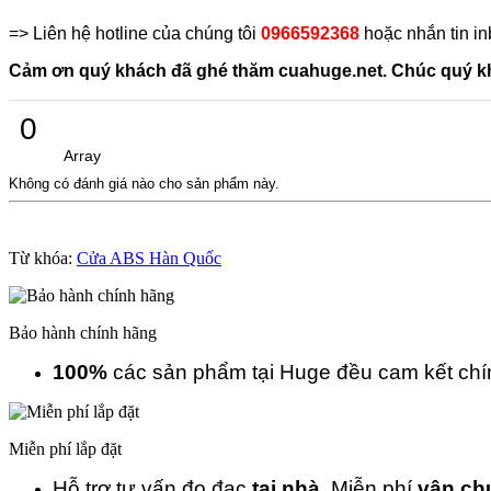
=> Liên hệ hotline của chúng tôi
0966592368
hoặc nhắn tin in
Cảm ơn quý khách đã ghé thăm cuahuge.net. Chúc quý kh
0
Array
Không có đánh giá nào cho sản phẩm này.
Từ khóa:
Cửa ABS Hàn Quốc
Bảo hành chính hãng
100%
các sản phẩm tại Huge đều cam kết ch
Miễn phí lắp đặt
Hỗ trợ tư vấn đo đạc
tại nhà.
Miễn phí
vận ch