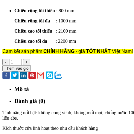
Chiều rộng tối thiểu
: 800 mm
Chiều rộng tối đa
: 1000 mm
Chiều cao tối thiểu
: 2100 mm
Chiều cao tối đa
: 2200 mm
Cam kết sản phẩm
CHÍNH HÃNG
- giá
TỐT NHẤT
Việt Nam!
-
+
Thêm vào giỏ
Mô tả
Đánh giá (0)
Tính năng nổi bật: không cong vênh, không mối mọt, chống nước 10
liệu abs.
Kích thước cửa linh hoạt theo nhu cầu khách hàng