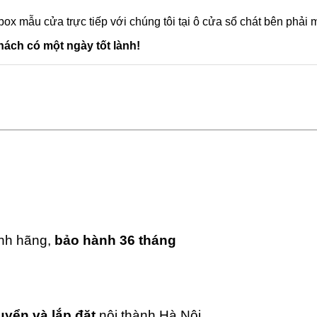
box mẫu cửa trực tiếp với chúng tôi tại ô cửa sổ chát bên phải
ách có một ngày tốt lành!
ính hãng,
bảo hành 36 tháng
uyển và lắp đặt
nội thành Hà Nội