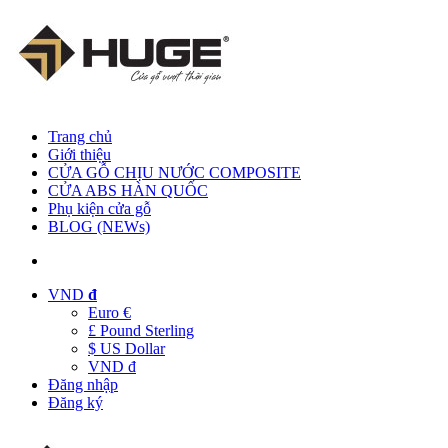
Trang chủ
Giới thiệu
CỬA GỖ CHỊU NƯỚC COMPOSITE
CỬA ABS HÀN QUỐC
Phụ kiện cửa gỗ
BLOG (NEWs)
VND
đ
Euro €
£ Pound Sterling
$ US Dollar
VND đ
Đăng nhập
Đăng ký