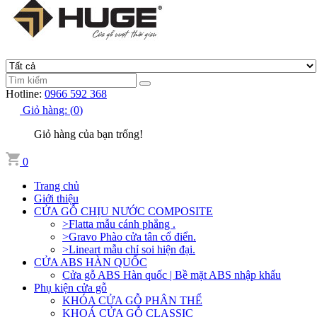
Hotline:
0966 592 368
Giỏ hàng:
(
0
)
Giỏ hàng của bạn trống!
0
Trang chủ
Giới thiệu
CỬA GỖ CHỊU NƯỚC COMPOSITE
>Flatta mẫu cánh phẳng .
>Gravo Phào cửa tân cổ điển.
>Lineart mẫu chỉ soi hiện đại.
CỬA ABS HÀN QUỐC
Cửa gỗ ABS Hàn quốc | Bề mặt ABS nhập khẩu
Phụ kiện cửa gỗ
KHÓA CỬA GỖ PHÂN THỂ
KHOÁ CỬA GỖ CLASSIC