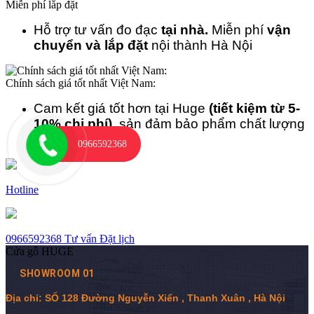
Miễn phí lắp đặt
Hỗ trợ tư vấn đo đạc
tại nhà.
Miễn phí
vận
chuyển và lắp đặt
nội thành Hà Nội
Chính sách giá tốt nhất Việt Nam:
Cam kết giá tốt hơn tại Huge
(tiết kiệm từ 5-
10% chi phí)
, sản đảm bảo phẩm chất lượng
cao.
0966592368
Hotline
0966592368
Tư vấn
Đặt lịch
Cửa gỗ HUGE
SHOWROOM 01
Địa chỉ: SỐ 128 Đường Nguyễn Xiển , Thanh Xuân , Hà Nội