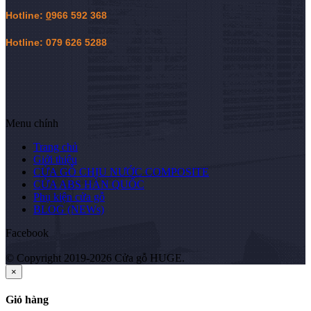
Hotline:
0
966 592 368
Hotline: 079 626 5288
Menu chính
Trang chủ
Giới thiệu
CỬA GỖ CHỊU NƯỚC COMPOSITE
CỬA ABS HÀN QUỐC
Phụ kiện cửa gỗ
BLOG (NEWs)
Facebook
© Copyright 2019-2026 Cửa gỗ HUGE.
×
Giỏ hàng