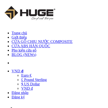
Trang chủ
Giới thiệu
CỬA GỖ CHỊU NƯỚC COMPOSITE
CỬA ABS HÀN QUỐC
Phụ kiện cửa gỗ
BLOG (NEWs)
VND
đ
Euro €
£ Pound Sterling
$ US Dollar
VND đ
Đăng nhập
Đăng ký