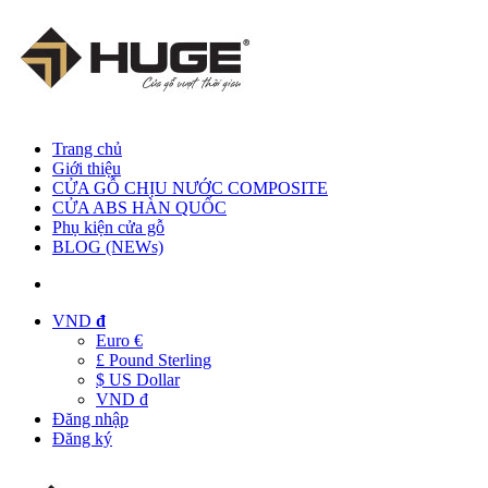
Trang chủ
Giới thiệu
CỬA GỖ CHỊU NƯỚC COMPOSITE
CỬA ABS HÀN QUỐC
Phụ kiện cửa gỗ
BLOG (NEWs)
VND
đ
Euro €
£ Pound Sterling
$ US Dollar
VND đ
Đăng nhập
Đăng ký