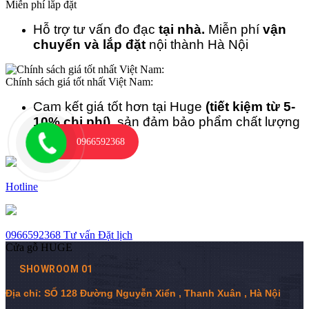
Miễn phí lắp đặt
Hỗ trợ tư vấn đo đạc
tại nhà.
Miễn phí
vận
chuyển và lắp đặt
nội thành Hà Nội
Chính sách giá tốt nhất Việt Nam:
Cam kết giá tốt hơn tại Huge
(tiết kiệm từ 5-
10% chi phí)
, sản đảm bảo phẩm chất lượng
cao.
0966592368
Hotline
0966592368
Tư vấn
Đặt lịch
Cửa gỗ HUGE
SHOWROOM 01
Địa chỉ: SỐ 128 Đường Nguyễn Xiển , Thanh Xuân , Hà Nội