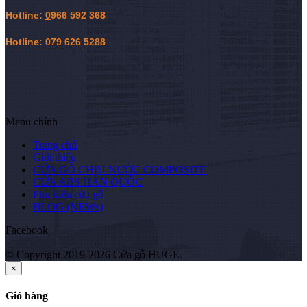
Hotline:
0
966 592 368
Hotline: 079 626 5288
Menu chính
Trang chủ
Giới thiệu
CỬA GỖ CHỊU NƯỚC COMPOSITE
CỬA ABS HÀN QUỐC
Phụ kiện cửa gỗ
BLOG (NEWs)
Facebook
© Copyright 2019-2026 Cửa gỗ HUGE.
×
Giỏ hàng