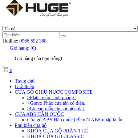
Hotline:
0966 592 368
Giỏ hàng:
(
0
)
Giỏ hàng của bạn trống!
0
Trang chủ
Giới thiệu
CỬA GỖ CHỊU NƯỚC COMPOSITE
>Flatta mẫu cánh phẳng .
>Gravo Phào cửa tân cổ điển.
>Lineart mẫu chỉ soi hiện đại.
CỬA ABS HÀN QUỐC
Cửa gỗ ABS Hàn quốc | Bề mặt ABS nhập khẩu
Phụ kiện cửa gỗ
KHÓA CỬA GỖ PHÂN THỂ
KHOÁ CỬA GỖ CLASSIC