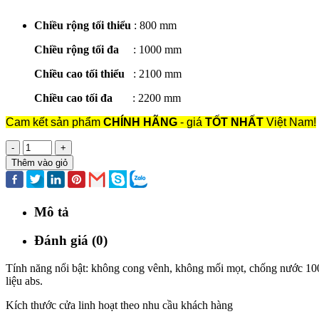
Chiều rộng tối thiểu
: 800 mm
Chiều rộng tối đa
: 1000 mm
Chiều cao tối thiểu
: 2100 mm
Chiều cao tối đa
: 2200 mm
Cam kết sản phẩm
CHÍNH HÃNG
- giá
TỐT NHẤT
Việt Nam!
-
+
Thêm vào giỏ
Mô tả
Đánh giá (0)
Tính năng nổi bật: không cong vênh, không mối mọt, chống nước 10
liệu abs.
Kích thước cửa linh hoạt theo nhu cầu khách hàng