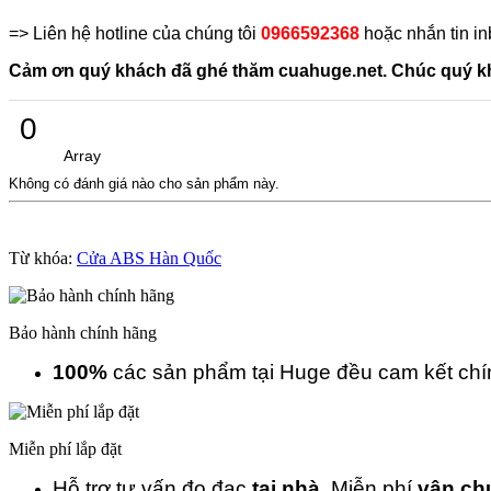
=> Liên hệ hotline của chúng tôi
0966592368
hoặc nhắn tin in
Cảm ơn quý khách đã ghé thăm cuahuge.net. Chúc quý kh
0
Array
Không có đánh giá nào cho sản phẩm này.
Từ khóa:
Cửa ABS Hàn Quốc
Bảo hành chính hãng
100%
các sản phẩm tại Huge đều cam kết ch
Miễn phí lắp đặt
Hỗ trợ tư vấn đo đạc
tại nhà.
Miễn phí
vận ch