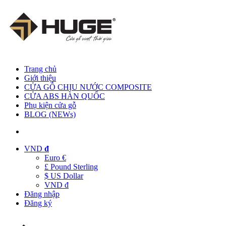
Trang chủ
Giới thiệu
CỬA GỖ CHỊU NƯỚC COMPOSITE
CỬA ABS HÀN QUỐC
Phụ kiện cửa gỗ
BLOG (NEWs)
VND
đ
Euro €
£ Pound Sterling
$ US Dollar
VND đ
Đăng nhập
Đăng ký