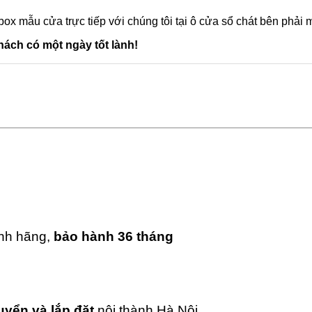
box mẫu cửa trực tiếp với chúng tôi tại ô cửa sổ chát bên phải
ách có một ngày tốt lành!
ính hãng,
bảo hành 36 tháng
uyển và lắp đặt
nội thành Hà Nội