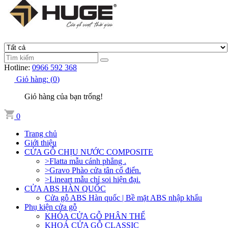
Hotline:
0966 592 368
Giỏ hàng:
(
0
)
Giỏ hàng của bạn trống!
0
Trang chủ
Giới thiệu
CỬA GỖ CHỊU NƯỚC COMPOSITE
>Flatta mẫu cánh phẳng .
>Gravo Phào cửa tân cổ điển.
>Lineart mẫu chỉ soi hiện đại.
CỬA ABS HÀN QUỐC
Cửa gỗ ABS Hàn quốc | Bề mặt ABS nhập khẩu
Phụ kiện cửa gỗ
KHÓA CỬA GỖ PHÂN THỂ
KHOÁ CỬA GỖ CLASSIC