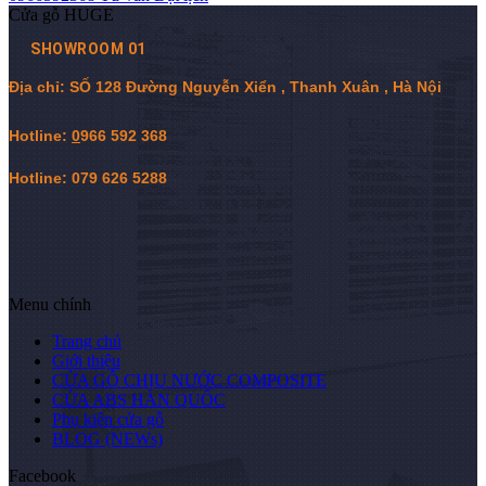
Cửa gỗ HUGE
SHOWROOM 01
Địa chỉ: SỐ 128 Đường Nguyễn Xiển , Thanh Xuân , Hà Nội
Hotline:
0
966 592 368
Hotline: 079 626 5288
Menu chính
Trang chủ
Giới thiệu
CỬA GỖ CHỊU NƯỚC COMPOSITE
CỬA ABS HÀN QUỐC
Phụ kiện cửa gỗ
BLOG (NEWs)
Facebook