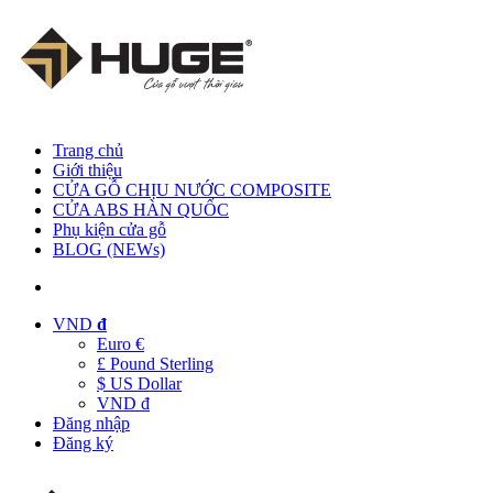
Trang chủ
Giới thiệu
CỬA GỖ CHỊU NƯỚC COMPOSITE
CỬA ABS HÀN QUỐC
Phụ kiện cửa gỗ
BLOG (NEWs)
VND
đ
Euro €
£ Pound Sterling
$ US Dollar
VND đ
Đăng nhập
Đăng ký