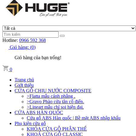
Hotline:
0966 592 368
Giỏ hàng:
(
0
)
Giỏ hàng của bạn trống!
0
Trang chủ
Giới thiệu
CỬA GỖ CHỊU NƯỚC COMPOSITE
>Flatta mẫu cánh phẳng .
>Gravo Phào cửa tân cổ điển.
>Lineart mẫu chỉ soi hiện đại.
CỬA ABS HÀN QUỐC
Cửa gỗ ABS Hàn quốc | Bề mặt ABS nhập khẩu
Phụ kiện cửa gỗ
KHÓA CỬA GỖ PHÂN THỂ
KHOÁ CỬA GỖ CLASSIC