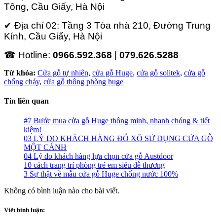
Tông, Cầu Giấy, Hà Nội
✔ Địa chỉ 02: Tầng 3 Tòa nhà 210, Đường Trung
Kính, Cầu Giấy, Hà Nội
☎ Hotline:
0966.592.368
|
079.626.5288
Từ khóa:
Cửa gỗ tự nhiên
,
cửa gỗ Huge
,
cửa gỗ solitek
,
cửa gỗ
chống cháy
,
cửa gỗ thông phòng huge
Tin liên quan
#7 Bước mua cửa gỗ Huge thông minh, nhanh chóng & tiết
kiệm!
03 LÝ DO KHÁCH HÀNG ĐỔ XÔ SỬ DỤNG CỬA GỖ
MỘT CÁNH
04 Lý do khách hàng lựa chọn cửa gỗ Austdoor
10 cách trang trí phòng trẻ em siêu dễ thương
3 Sự thật về mẫu cửa gỗ Huge chống nước 100%
Không có bình luận nào cho bài viết.
Viết bình luận: