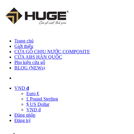
Trang chủ
Giới thiệu
CỬA GỖ CHỊU NƯỚC COMPOSITE
CỬA ABS HÀN QUỐC
Phụ kiện cửa gỗ
BLOG (NEWs)
VND
đ
Euro €
£ Pound Sterling
$ US Dollar
VND đ
Đăng nhập
Đăng ký