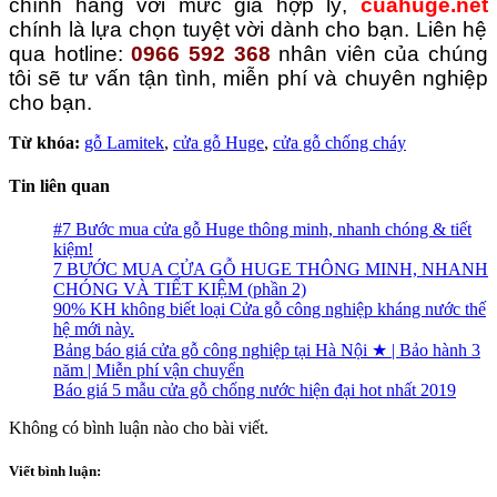
chính hãng với mức giá hợp lý,
cuahuge.net
chính là lựa chọn tuyệt vời dành cho bạn. Liên hệ
qua hotline:
0966 592 368
nhân viên của chúng
tôi sẽ tư vấn tận tình, miễn phí và chuyên nghiệp
cho bạn.
Từ khóa:
gỗ Lamitek
,
cửa gỗ Huge
,
cửa gỗ chống cháy
Tin liên quan
#7 Bước mua cửa gỗ Huge thông minh, nhanh chóng & tiết
kiệm!
7 BƯỚC MUA CỬA GỖ HUGE THÔNG MINH, NHANH
CHÓNG VÀ TIẾT KIỆM (phần 2)
90% KH không biết loại Cửa gỗ công nghiệp kháng nước thế
hệ mới này.
Bảng báo giá cửa gỗ công nghiệp tại Hà Nội ★ | Bảo hành 3
năm | Miễn phí vận chuyển
Báo giá 5 mẫu cửa gỗ chống nước hiện đại hot nhất 2019
Không có bình luận nào cho bài viết.
Viết bình luận: