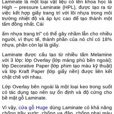
Laminate là một loại vật liệu có tên khoa học là
High – pressure Laminate (HPL), được tạo ra từ
việc kết hợp giấy trang trí với lõi nhựa trong môi
trường nhiệt độ và áp lực cao để tạo thành một
tấm đồng nhất. Cái
ấm nhựa trang trí” có thể gây nhầm lẫn cho nhiều
người, vì thực tế, thành phần của nó chỉ có 18%
nhựa, phần còn lại là giấy.
Laminate được cấu tạo từ nhiều tấm Melamine
với 3 lớp: lớp Overlay (lớp màng phủ bên ngoài);
lớp Decorative Paper (lớp phim tạo màu kỹ thuật)
và lớp Kraft Paper (lớp giấy nền) được liên kết
chặt chẽ với nhau.
Lớp Overlay bên ngoài là một loại keo trong suốt
có tác dụng tạo nên sự ổn định và độ cứng cho
bề mặt gỗ Laminate.
Vì vậy,
cửa gỗ Huge
dùng Laminate có khả năng
chống trầy xước, chống va đập, chống phai màu