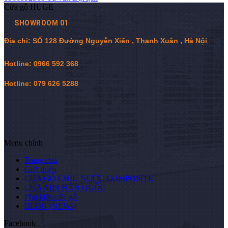
Cửa gỗ HUGE
SHOWROOM 01
Địa chỉ: SỐ 128 Đường Nguyễn Xiển , Thanh Xuân , Hà Nội
Hotline:
0
966 592 368
Hotline: 079 626 5288
Menu chính
Trang chủ
Giới thiệu
CỬA GỖ CHỊU NƯỚC COMPOSITE
CỬA ABS HÀN QUỐC
Phụ kiện cửa gỗ
BLOG (NEWs)
Facebook