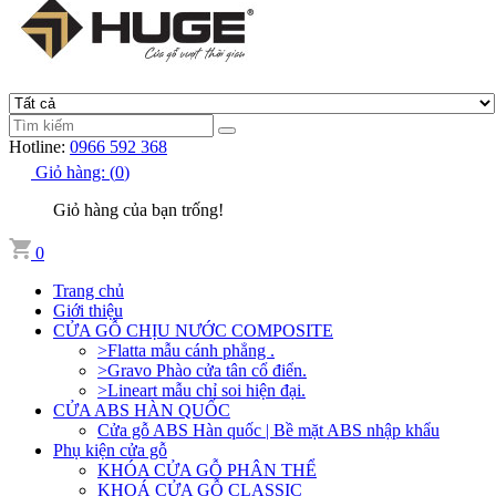
Hotline:
0966 592 368
Giỏ hàng:
(
0
)
Giỏ hàng của bạn trống!
0
Trang chủ
Giới thiệu
CỬA GỖ CHỊU NƯỚC COMPOSITE
>Flatta mẫu cánh phẳng .
>Gravo Phào cửa tân cổ điển.
>Lineart mẫu chỉ soi hiện đại.
CỬA ABS HÀN QUỐC
Cửa gỗ ABS Hàn quốc | Bề mặt ABS nhập khẩu
Phụ kiện cửa gỗ
KHÓA CỬA GỖ PHÂN THỂ
KHOÁ CỬA GỖ CLASSIC