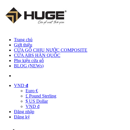
Trang chủ
Giới thiệu
CỬA GỖ CHỊU NƯỚC COMPOSITE
CỬA ABS HÀN QUỐC
Phụ kiện cửa gỗ
BLOG (NEWs)
VND
đ
Euro €
£ Pound Sterling
$ US Dollar
VND đ
Đăng nhập
Đăng ký