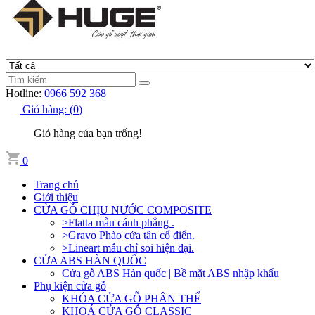
Hotline:
0966 592 368
Giỏ hàng:
(
0
)
Giỏ hàng của bạn trống!
0
Trang chủ
Giới thiệu
CỬA GỖ CHỊU NƯỚC COMPOSITE
>Flatta mẫu cánh phẳng .
>Gravo Phào cửa tân cổ điển.
>Lineart mẫu chỉ soi hiện đại.
CỬA ABS HÀN QUỐC
Cửa gỗ ABS Hàn quốc | Bề mặt ABS nhập khẩu
Phụ kiện cửa gỗ
KHÓA CỬA GỖ PHÂN THỂ
KHOÁ CỬA GỖ CLASSIC