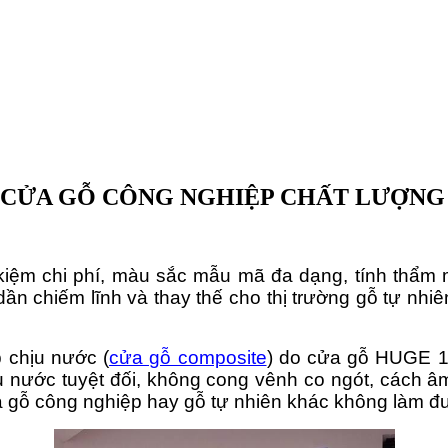
Ộ CỬA GỖ CÔNG NGHIỆP CHẤT LƯỢNG
 kiệm chi phí, màu sắc mẫu mã đa dạng, tính thẩm
 dần chiếm lĩnh và thay thế cho thị trường gỗ tự n
 chịu nước (
cửa gỗ composite
) do cửa gỗ HUGE 1 
ịu nước tuyệt đối, không cong vênh co ngót, cách 
 gỗ công nghiệp hay gỗ tự nhiên khác không làm đ