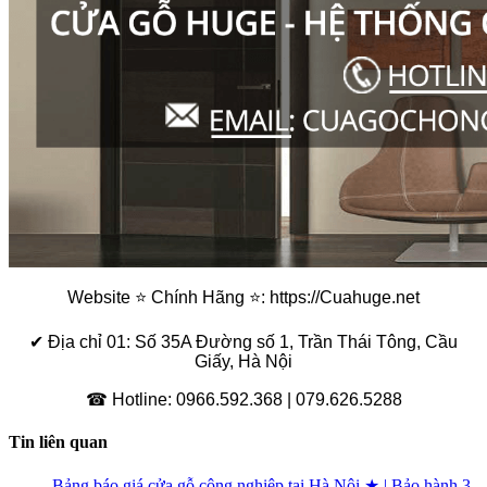
Website ⭐ Chính Hãng ⭐:
https://Cuahuge.net
✔ Địa chỉ 01: Số 35A Đường số 1, Trần Thái Tông, Cầu
Giấy, Hà Nội
☎ Hotline: 0966.592.368 | 079.626.5288
Tin liên quan
Bảng báo giá cửa gỗ công nghiệp tại Hà Nội ★ | Bảo hành 3