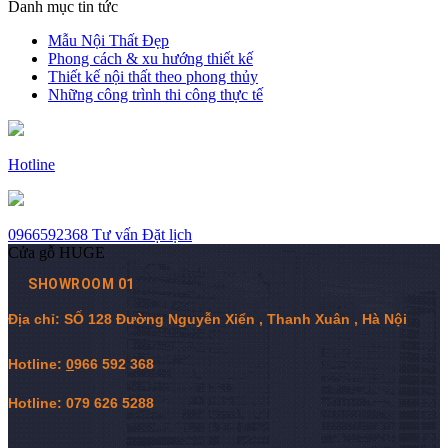
Danh mục tin tức
Mẫu Nội Thất Đẹp
Phong cách & xu hướng thiết kế
Thiết kế nội thất theo phong thủy
Những công trình thi công thực tế
Hotline
0966592368
Tư vấn
Đặt lịch
Cửa gỗ HUGE
SHOWROOM 01
Địa chỉ: SỐ 128 Đường Nguyễn Xiển , Thanh Xuân , Hà Nội
Hotline:
0
966 592 368
Hotline: 079 626 5288