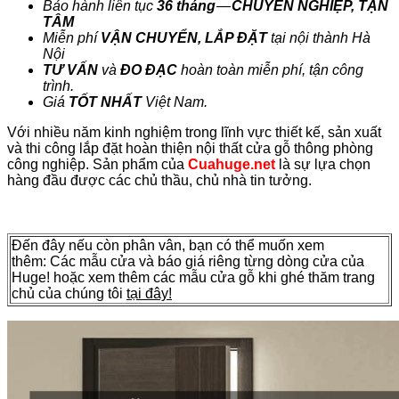
Bảo hành liên tục
36 tháng
—
CHUYÊN NGHIỆP, TẬN
TÂM
Miễn phí
VẬN CHUYỂN, LẮP ĐẶT
tại nội thành Hà
Nội
TƯ VẤN
và
ĐO ĐẠC
hoàn toàn miễn phí, tận công
trình.
Giá
TỐT NHẤT
Việt Nam.
Với nhiều năm kinh nghiệm trong lĩnh vực thiết kế, sản xuất
và thi công lắp đặt hoàn thiện nội thất cửa gỗ thông phòng
công nghiệp. Sản phẩm của
Cuahuge.net
là sự lựa chọn
hàng đầu được các chủ thầu, chủ nhà tin tưởng.
Đến đây nếu còn phân vân, bạn có thể muốn xem
thêm: Các mẫu cửa và báo giá riêng từng dòng cửa của
Huge! hoặc xem thêm các mẫu cửa gỗ khi ghé thăm trang
chủ của chúng tôi
tại đây!