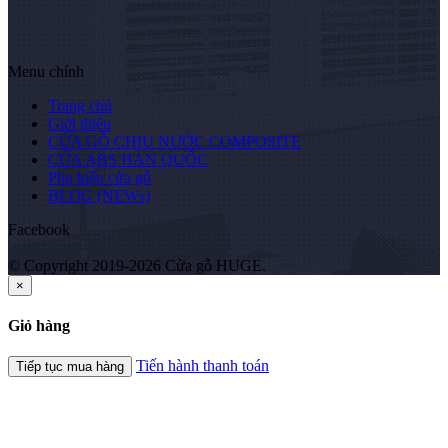
Menu chính
Trang chủ
Giới thiệu
CỬA GỖ CHỊU NƯỚC COMPOSITE
CỬA ABS HÀN QUỐC
Phụ kiện cửa gỗ
BLOG (NEWs)
Facebook
© Copyright 2019-2026 Cửa gỗ HUGE.
×
Giỏ hàng
Tiến hành thanh toán
Tiếp tục mua hàng