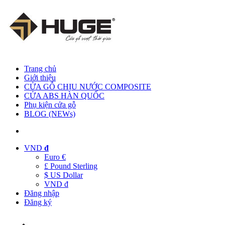
Trang chủ
Giới thiệu
CỬA GỖ CHỊU NƯỚC COMPOSITE
CỬA ABS HÀN QUỐC
Phụ kiện cửa gỗ
BLOG (NEWs)
VND
đ
Euro €
£ Pound Sterling
$ US Dollar
VND đ
Đăng nhập
Đăng ký