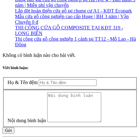
năm | Miễn phí vận chuyển
Lắp đặt hoàn thiện cửa gỗ tại chung cư A1 - KĐT Ecopark
Mẫu cửa gỗ công nghiệp cao cấp Huge | BH 3 năm | Vận
Chuyển 0 đ
THI CÔNG CỬA GỖ COMPOSITE TẠI KĐT 319 -
LONG BIÊN
Thi công cửa gỗ công nghiệp 1 cánh tại TT12 - Mỗ Lao - Hà
Đông
Không có bình luận nào cho bài viết.
Viết bình luận:
Họ & Tên đệm
Nội dung bình luận
Gửi