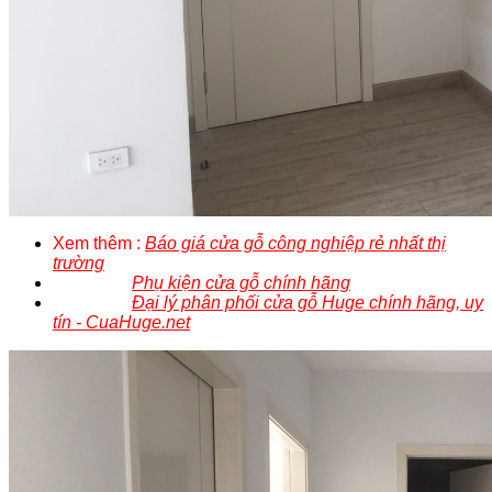
Xem thêm :
Báo giá cửa gỗ công nghiệp rẻ nhất thị
trường
Phụ kiện cửa gỗ chính hãng
Đại lý phân phối cửa gỗ Huge chính hãng, uy
tín - CuaHuge.net