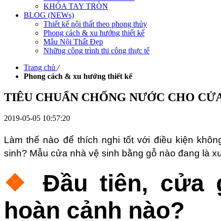
KHÓA TAY TRÒN
BLOG (NEWs)
Thiết kế nội thất theo phong thủy
Phong cách & xu hướng thiết kế
Mẫu Nội Thất Đẹp
Những công trình thi công thực tế
Trang chủ
/
Phong cách & xu hướng thiết kế
TIÊU CHUẨN CHỐNG NƯỚC CHO CỬ
2019-05-05 10:57:20
Làm thế nào để thích nghi tốt với điều kiện kh
sinh?
Mẫu cửa nhà vệ sinh bằng gỗ
nào đang là xu 
❖
Đầu tiên, cửa
hoàn cảnh nào?