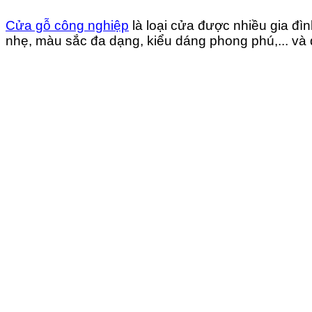
Cửa gỗ công nghiệp
là loại cửa được nhiều gia đì
nhẹ, màu sắc đa dạng, kiểu dáng phong phú,... và đ