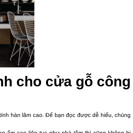
nh cho cửa gỗ công
tính hàn lâm cao. Để bạn đọc được dễ hiểu, chúng
g ẩm cao liên tục như nhà tắm thì cũng không bị