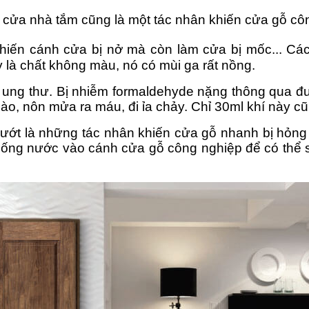
ay cửa nhà tắm cũng là một tác nhân khiến cửa gỗ c
khiến cánh cửa bị nở mà còn làm cửa bị mốc... Cá
y là chất không màu, nó có mùi ga rất nồng.
 ung thư. Bị nhiễm formaldehyde nặng thông qua đ
bào, nôn mửa ra máu, đi ỉa chảy. Chỉ 30ml khí này c
ướt là những tác nhân khiến cửa gỗ nhanh bị hỏng 
chống nước vào cánh cửa gỗ công nghiệp để có thể