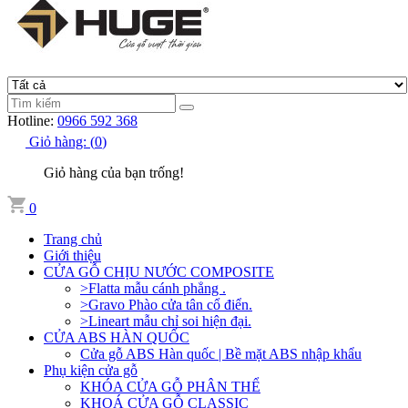
Hotline:
0966 592 368
Giỏ hàng:
(
0
)
Giỏ hàng của bạn trống!
0
Trang chủ
Giới thiệu
CỬA GỖ CHỊU NƯỚC COMPOSITE
>Flatta mẫu cánh phẳng .
>Gravo Phào cửa tân cổ điển.
>Lineart mẫu chỉ soi hiện đại.
CỬA ABS HÀN QUỐC
Cửa gỗ ABS Hàn quốc | Bề mặt ABS nhập khẩu
Phụ kiện cửa gỗ
KHÓA CỬA GỖ PHÂN THỂ
KHOÁ CỬA GỖ CLASSIC