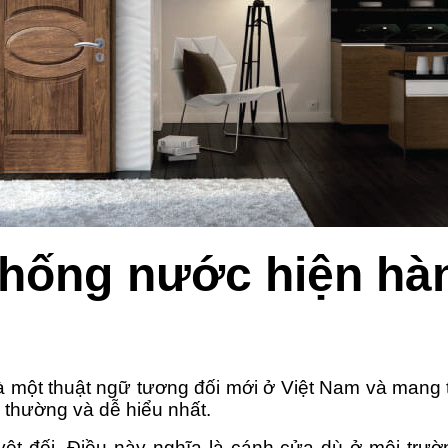
chống nước hiện hà
à một thuật ngữ tương đối mới ở Việt Nam và mang 
g thường và dễ hiểu nhất.
t đối. Điều này nghĩa là cánh cửa dù ở môi trườn