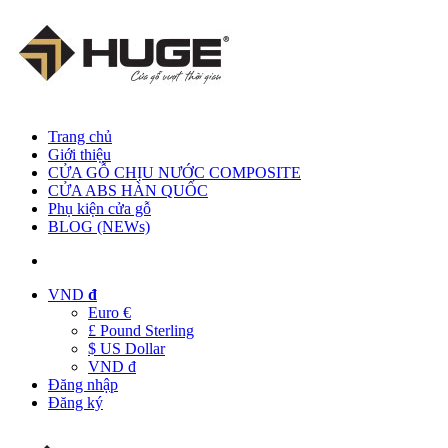
Trang chủ
Giới thiệu
CỬA GỖ CHỊU NƯỚC COMPOSITE
CỬA ABS HÀN QUỐC
Phụ kiện cửa gỗ
BLOG (NEWs)
VND
đ
Euro €
£ Pound Sterling
$ US Dollar
VND đ
Đăng nhập
Đăng ký