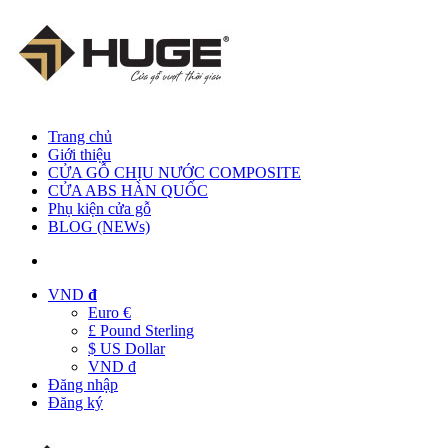
Trang chủ
Giới thiệu
CỬA GỖ CHỊU NƯỚC COMPOSITE
CỬA ABS HÀN QUỐC
Phụ kiện cửa gỗ
BLOG (NEWs)
VND
đ
Euro €
£ Pound Sterling
$ US Dollar
VND đ
Đăng nhập
Đăng ký