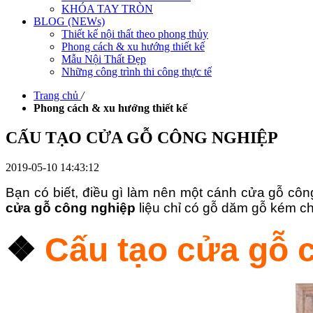
KHÓA TAY TRÒN
BLOG (NEWs)
Thiết kế nội thất theo phong thủy
Phong cách & xu hướng thiết kế
Mẫu Nội Thất Đẹp
Những công trình thi công thực tế
Trang chủ
/
Phong cách & xu hướng thiết kế
CẤU TẠO CỬA GỖ CÔNG NGHIỆP
2019-05-10 14:43:12
Bạn có biết, điều gì làm nên một cánh cửa gỗ cô
cửa gỗ công nghiệp
liệu chỉ có gỗ dăm gỗ kém ch
❖
Cấu tạo cửa gỗ 