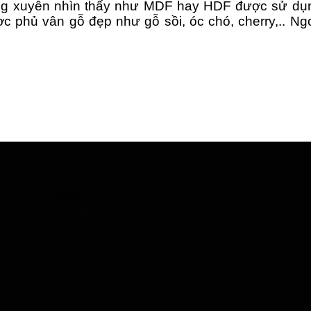
g xuyên nhìn t
hấy như MDF hay HDF được sử dụng 
c phủ vân gỗ đẹp như gỗ sồi, óc chó, cherry,.. Ng