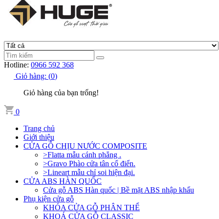
Hotline:
0966 592 368
Giỏ hàng:
(
0
)
Giỏ hàng của bạn trống!
0
Trang chủ
Giới thiệu
CỬA GỖ CHỊU NƯỚC COMPOSITE
>Flatta mẫu cánh phẳng .
>Gravo Phào cửa tân cổ điển.
>Lineart mẫu chỉ soi hiện đại.
CỬA ABS HÀN QUỐC
Cửa gỗ ABS Hàn quốc | Bề mặt ABS nhập khẩu
Phụ kiện cửa gỗ
KHÓA CỬA GỖ PHÂN THỂ
KHOÁ CỬA GỖ CLASSIC