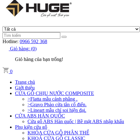
Hotline:
0966 592 368
Giỏ hàng:
(
0
)
Giỏ hàng của bạn trống!
0
Trang chủ
Giới thiệu
CỬA GỖ CHỊU NƯỚC COMPOSITE
>Flatta mẫu cánh phẳng .
>Gravo Phào cửa tân cổ điển.
>Lineart mẫu chỉ soi hiện đại.
CỬA ABS HÀN QUỐC
Cửa gỗ ABS Hàn quốc | Bề mặt ABS nhập khẩu
Phụ kiện cửa gỗ
KHÓA CỬA GỖ PHÂN THỂ
KHOÁ CỬA GỖ CLASSIC