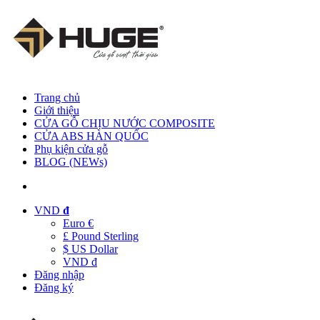
Trang chủ
Giới thiệu
CỬA GỖ CHỊU NƯỚC COMPOSITE
CỬA ABS HÀN QUỐC
Phụ kiện cửa gỗ
BLOG (NEWs)
VND
đ
Euro €
£ Pound Sterling
$ US Dollar
VND đ
Đăng nhập
Đăng ký