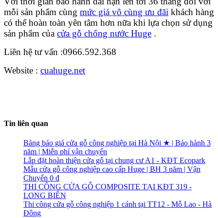
Với thời gian bảo hành dài hạn lên tới 36 tháng đối với
mỗi sản phẩm cùng
mức giá vô cùng ưu đãi
khách hàng
có thể hoàn toàn yên tâm hơn nữa khi lựa chọn sử dụng
sản phẩm của
cửa gỗ chống nước Huge
.
Liên hệ tư vấn :0966.592.368
Website :
cuahuge.net
Tin liên quan
Bảng báo giá cửa gỗ công nghiệp tại Hà Nội ★ | Bảo hành 3
năm | Miễn phí vận chuyển
Lắp đặt hoàn thiện cửa gỗ tại chung cư A1 - KĐT Ecopark
Mẫu cửa gỗ công nghiệp cao cấp Huge | BH 3 năm | Vận
Chuyển 0 đ
THI CÔNG CỬA GỖ COMPOSITE TẠI KĐT 319 -
LONG BIÊN
Thi công cửa gỗ công nghiệp 1 cánh tại TT12 - Mỗ Lao - Hà
Đông