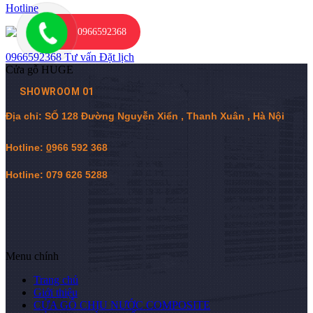
Hotline
0966592368
0966592368
Tư vấn
Đặt lịch
Cửa gỗ HUGE
SHOWROOM 01
Địa chỉ: SỐ 128 Đường Nguyễn Xiển , Thanh Xuân , Hà Nội
Hotline:
0
966 592 368
Hotline: 079 626 5288
Menu chính
Trang chủ
Giới thiệu
CỬA GỖ CHỊU NƯỚC COMPOSITE